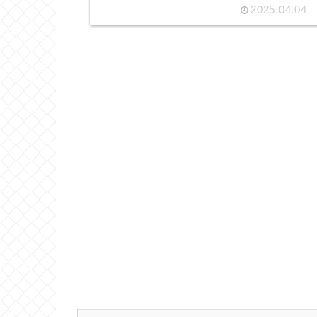
2025.04.04