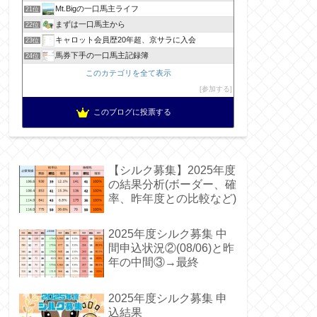
Mt.Bigの一口馬主ライフ
21位
まずは一口馬主から
22位
キャロット会員歴20年超、京サラに入会
23位
馬券下手の一口馬主記録簿
24位
このカテゴリを全て表示
参加する
このブログに投票する
【シルク募集】2025年度
の結果分析(ボーダー、確
率、昨年度との比較など)
2025年度シルク募集 中
間申込状況②(08/06)と昨
年の中間③→最終
2025年度シルク募集 申
込結果