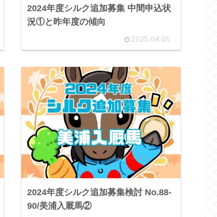
2024年度シルク追加募集 中間申込状
況①と昨年度の傾向
2025.04.05
2024年度シルク追加募集検討 No.88-
90/美浦入厩馬②