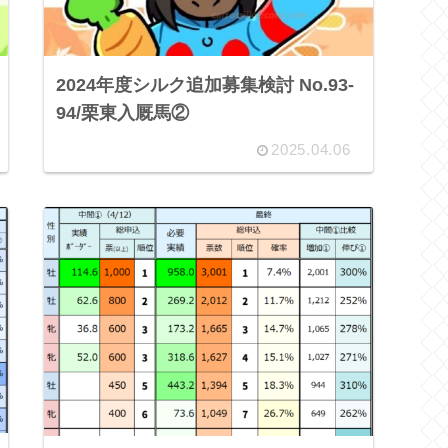
2024年度シルク追加募集検討 No.93-
94/栗東入厩馬②
2025.04.06