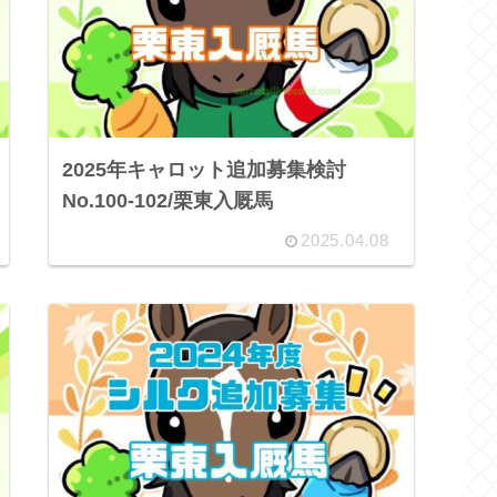
2025年キャロット追加募集検討
No.100-102/栗東入厩馬
2025.04.08