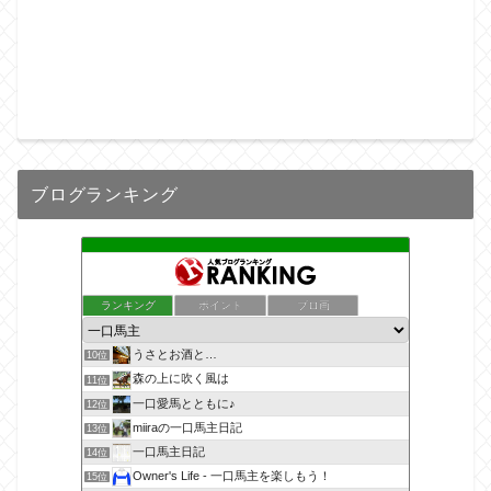
ブログランキング
ランキング
ポイント
ブロ画
うさとお酒と…
10位
森の上に吹く風は
11位
一口愛馬とともに♪
12位
miiraの一口馬主日記
13位
一口馬主日記
14位
Owner's Life - 一口馬主を楽しもう！
15位