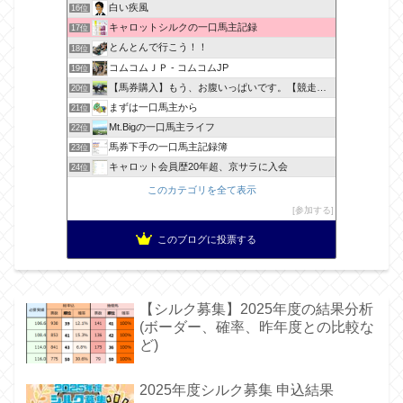
白い疾風
16位
キャロットシルクの一口馬主記録
17位
とんとんで行こう！！
18位
コムコムＪＰ - コムコムJP
19位
【馬券購入】もう、お腹いっぱいです。【競走馬出資】
20位
まずは一口馬主から
21位
Mt.Bigの一口馬主ライフ
22位
馬券下手の一口馬主記録簿
23位
キャロット会員歴20年超、京サラに入会
24位
このカテゴリを全て表示
参加する
このブログに投票する
【シルク募集】2025年度の結果分析
(ボーダー、確率、昨年度との比較な
ど)
2025年度シルク募集 申込結果