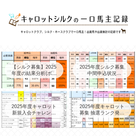
【シルク募集】2025
2025年度シルク募集
年度の結果分析(ボー
中間申込状況
ダー、確率、昨年度
②(08/06)と昨年の中
との比較など)
間③→最終
2025年度キャロット
2025年度キャロット
新規入会チャレンジ
募集 抽選ランク発表
と第2次募集を考える
(09/11)