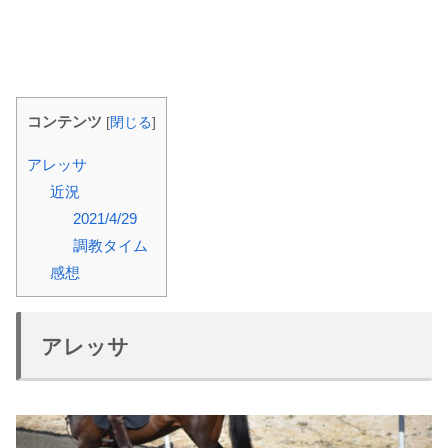
コンテンツ
[
閉じる
]
アレッサ
近況
2021/4/29
調教タイム
感想
アレッサ