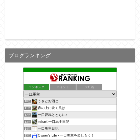
ブログランキング
ランキング
ポイント
ブロ画
うさとお酒と…
10位
森の上に吹く風は
11位
一口愛馬とともに♪
12位
miiraの一口馬主日記
13位
一口馬主日記
14位
Owner's Life - 一口馬主を楽しもう！
15位