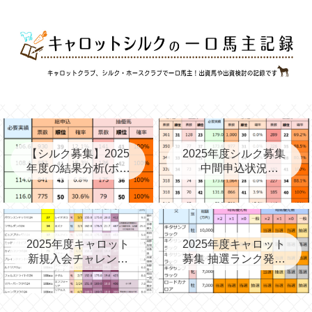
【シルク募集】2025
2025年度シルク募集
年度の結果分析(ボー
中間申込状況
ダー、確率、昨年度
②(08/06)と昨年の中
との比較など)
間③→最終
2025年度キャロット
2025年度キャロット
新規入会チャレンジ
募集 抽選ランク発表
と第2次募集を考える
(09/11)