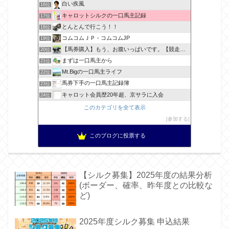
白い疾風
16位
キャロットシルクの一口馬主記録
17位
とんとんで行こう！！
18位
コムコムＪＰ - コムコムJP
19位
【馬券購入】もう、お腹いっぱいです。【競走馬出資】
20位
まずは一口馬主から
21位
Mt.Bigの一口馬主ライフ
22位
馬券下手の一口馬主記録簿
23位
キャロット会員歴20年超、京サラに入会
24位
このカテゴリを全て表示
参加する
このブログに投票する
【シルク募集】2025年度の結果分析
(ボーダー、確率、昨年度との比較な
ど)
2025年度シルク募集 申込結果