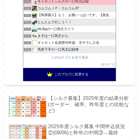
キャロットシルクの一口馬主記録
17位
コムコムＪＰ - コムコムJP
18位
【馬券購入】もう、お腹いっぱいです。【競走馬出資】
19位
とんとんで行こう！！
20位
Mt.Bigの一口馬主ライフ
21位
まずは一口馬主から
22位
キャロット会員歴20年超、京サラに入会
23位
馬券下手の一口馬主記録簿
24位
このカテゴリを全て表示
参加する
このブログに投票する
【シルク募集】2025年度の結果分析
(ボーダー、確率、昨年度との比較な
ど)
2025年度シルク募集 中間申込状況
②(08/06)と昨年の中間③→最終