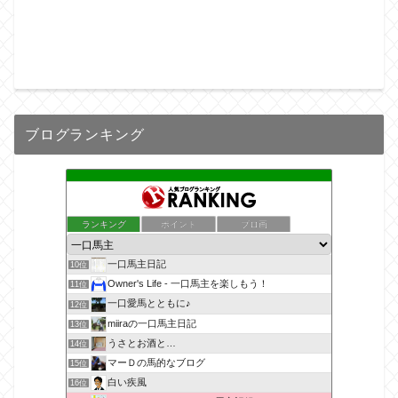
ブログランキング
ランキング
ポイント
ブロ画
一口馬主日記
10位
Owner's Life - 一口馬主を楽しもう！
11位
一口愛馬とともに♪
12位
miiraの一口馬主日記
13位
うさとお酒と…
14位
マーＤの馬的なブログ
15位
白い疾風
16位