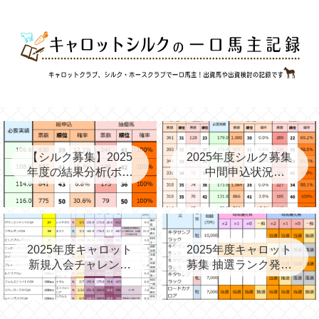
【シルク募集】2025
2025年度シルク募集
年度の結果分析(ボー
中間申込状況
ダー、確率、昨年度
②(08/06)と昨年の中
との比較など)
間③→最終
2025年度キャロット
2025年度キャロット
新規入会チャレンジ
募集 抽選ランク発表
と第2次募集を考える
(09/11)