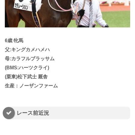
6歳 牝馬
父:キングカメハメハ
母:カラフルブラッサム
(BMS:ハーツクライ)
(栗東)松下武士 厩舎
生産：ノーザンファーム
レース前近況