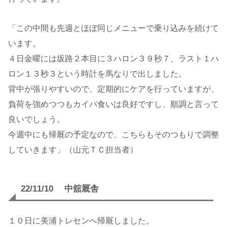
「この中間も先週とほぼ同じメニューで乗り込みを続けて
います。
４日金曜には坂路２本目に３ハロン３９秒７、ラスト１ハ
ロン１３秒３という時計を馬なりで出しました。
背中が張りやすいので、定期的にケアを行っていますが、
負荷を強めつつもカイバ食いは良好ですし、順調と言って
良いでしょう。
今週中にも帰厩の予定なので、こちらもそのつもりで調整
していきます」（山元ＴＣ担当者）
22/11/10 中舘厩舎
１０日に美浦トレセンへ帰厩しました。