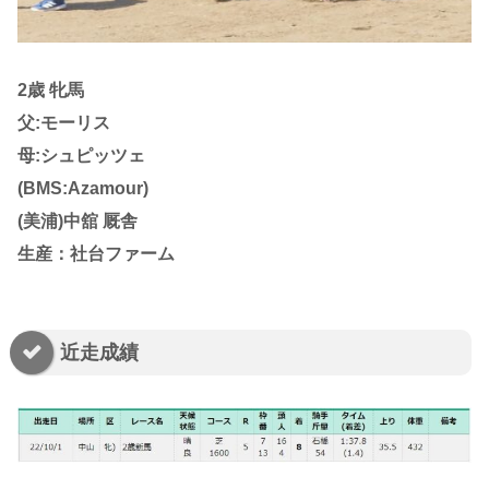
2歳 牝馬
父:モーリス
母:シュピッツェ
(BMS:Azamour)
(美浦)中舘 厩舎
生産：社台ファーム
近走成績