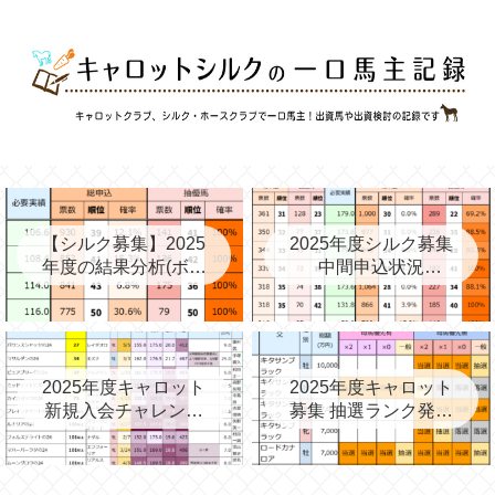
【シルク募集】2025
2025年度シルク募集
年度の結果分析(ボー
中間申込状況
ダー、確率、昨年度
②(08/06)と昨年の中
との比較など)
間③→最終
2025年度キャロット
2025年度キャロット
新規入会チャレンジ
募集 抽選ランク発表
と第2次募集を考える
(09/11)