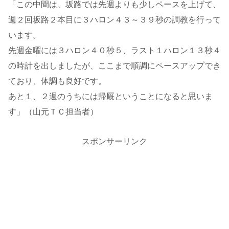
「この中間は、坂路では先週よりも少しペースを上げて、
週２回坂路２本目に３ハロン４３～３９秒の調教を行って
います。
先週金曜には３ハロン４０秒５、ラスト１ハロン１３秒４
の時計を出しましたが、ここまで順調にペースアップでき
ており、体調も良好です。
あと１、２週のうちには帰厩ということになると思いま
す」（山元ＴＣ担当者）
スポンサーリンク