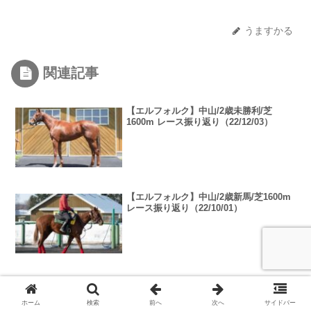
うますかる
関連記事
【エルフォルク】中山/2歳未勝利/芝
1600m レース振り返り（22/12/03）
【エルフォルク】中山/2歳新馬/芝1600m
レース振り返り（22/10/01）
ダートへ挑戦！1/22中山競馬へ！ エルフ
ォルク近況(23/01/18)
ホーム
検索
前へ
次へ
サイドバー