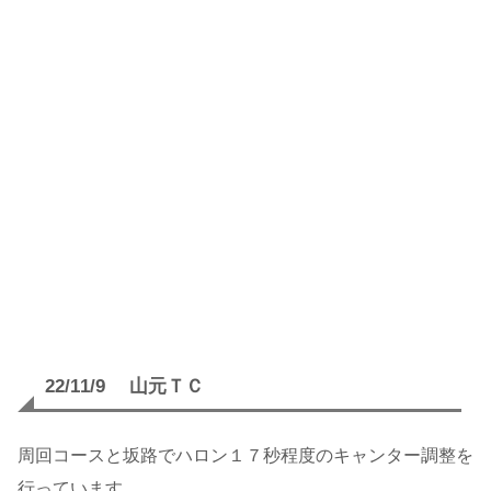
22/11/9 山元ＴＣ
周回コースと坂路でハロン１７秒程度のキャンター調整を
行っています。