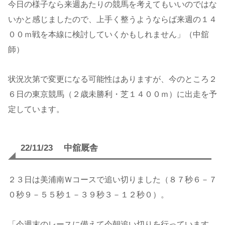
今日の様子なら来週あたりの競馬を考えてもいいのではな
いかと感じましたので、上手く整うようならば来週の１４
００ｍ戦を本線に検討していくかもしれません」（中舘
師）
状況次第で変更になる可能性はありますが、今のところ２
６日の東京競馬（２歳未勝利・芝１４００ｍ）に出走を予
定しています。
22/11/23 中舘厩舎
２３日は美浦南Ｗコースで追い切りました（８７秒６－７
０秒９－５５秒１－３９秒３－１２秒０）。
「今週末のレースに備えて今朝追い切りを行っています。