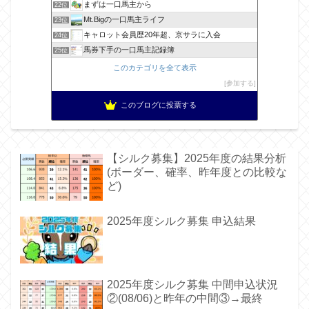
まずは一口馬主から
22位
Mt.Bigの一口馬主ライフ
23位
キャロット会員歴20年超、京サラに入会
24位
馬券下手の一口馬主記録簿
25位
このカテゴリを全て表示
参加する
このブログに投票する
【シルク募集】2025年度の結果分析
(ボーダー、確率、昨年度との比較な
ど)
2025年度シルク募集 申込結果
2025年度シルク募集 中間申込状況
②(08/06)と昨年の中間③→最終