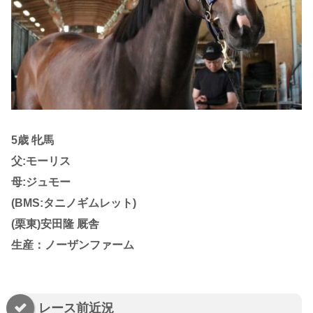
5歳 牝馬
父:モーリス
母:ジュモー
(BMS:タニノギムレット)
(栗東)安田隆 厩舎
生産：ノーザンファーム
レース前近況