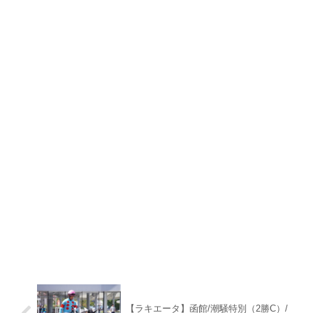
【ラキエータ】函館/潮騒特別（2勝C）/