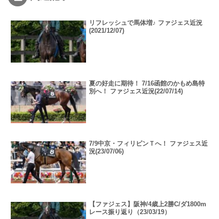
リフレッシュで馬体増♪ ファジェス近況
(2021/12/07)
夏の好走に期待！ 7/16函館のかもめ島特
別へ！ ファジェス近況(22/07/14)
7/9中京・フィリピンＴへ！ ファジェス近
況(23/07/06)
【ファジェス】阪神/4歳上2勝C/ダ1800m
レース振り返り（23/03/19）