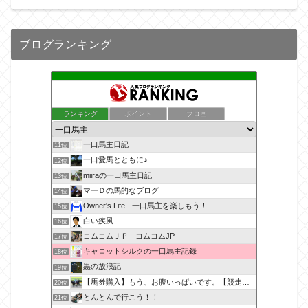
ブログランキング
ランキング
ポイント
ブロ画
一口馬主日記
11位
一口愛馬とともに♪
12位
miiraの一口馬主日記
13位
マーＤの馬的なブログ
14位
Owner's Life - 一口馬主を楽しもう！
15位
白い疾風
16位
コムコムＪＰ - コムコムJP
17位
キャロットシルクの一口馬主記録
18位
黒の放浪記
19位
【馬券購入】もう、お腹いっぱいです。【競走馬出資】
20位
とんとんで行こう！！
21位