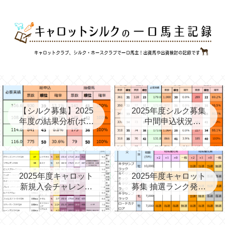
【シルク募集】2025
2025年度シルク募集
年度の結果分析(ボー
中間申込状況
ダー、確率、昨年度
②(08/06)と昨年の中
との比較など)
間③→最終
2025年度キャロット
2025年度キャロット
新規入会チャレンジ
募集 抽選ランク発表
と第2次募集を考える
(09/11)