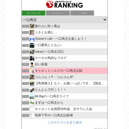
ランキング
ポイント
ブロ画
森の上に吹く風は
10位
うさとお酒と…
11位
Owner's Life - 一口馬主を楽しもう！
12位
一口愛馬とともに♪
13位
miiraの一口馬主日記
14位
マーＤの馬的なブログ
15位
白い疾風
16位
キャロットシルクの一口馬主記録
17位
コムコムＪＰ - コムコムJP
18位
【馬券購入】もう、お腹いっぱいです。【競走馬出資】
19位
とんとんで行こう！！
20位
Mt.Bigの一口馬主ライフ
21位
まずは一口馬主から
22位
キャロット会員歴20年超、京サラに入会
23位
馬券下手の一口馬主記録簿
24位
このカテゴリを全て表示
参加する