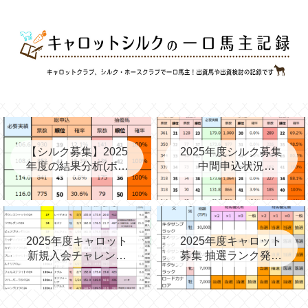
【シルク募集】2025
2025年度シルク募集
年度の結果分析(ボー
中間申込状況
ダー、確率、昨年度
②(08/06)と昨年の中
との比較など)
間③→最終
2025年度キャロット
2025年度キャロット
新規入会チャレンジ
募集 抽選ランク発表
と第2次募集を考える
(09/11)