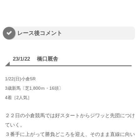
レース後コメント
23/1/22 橋口厩舎
1/22(日)小倉5R
3歳新馬〔芝1,800ｍ・16頭〕
4着［2人気］
２２日の小倉競馬では好スタートからジワッと先団につけ
ていく。
３番手に上がって勝負どころを迎え、そのまま直線に向い