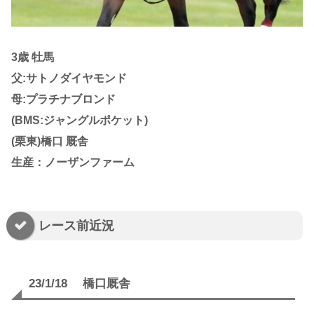
3歳 牡馬
父:サトノダイヤモンド
母:プラチナブロンド
(BMS:ジャングルポケット)
(栗東)橋口 厩舎
生産：ノーザンファーム
レース前近況
23/1/18 橋口厩舎