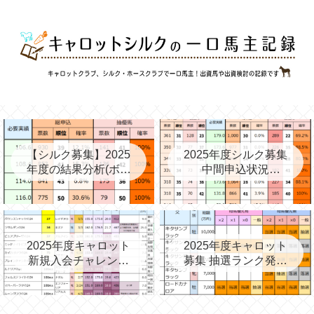
【シルク募集】2025
2025年度シルク募集
年度の結果分析(ボー
中間申込状況
ダー、確率、昨年度
②(08/06)と昨年の中
との比較など)
間③→最終
2025年度キャロット
2025年度キャロット
新規入会チャレンジ
募集 抽選ランク発表
と第2次募集を考える
(09/11)