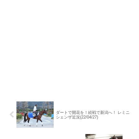
ダートで開花を！続戦で新潟へ！ レミニ
シェンザ近況(22/04/27)