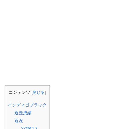
コンテンツ
[
閉じる
]
インディゴブラック
近走成績
近況
22/04/13