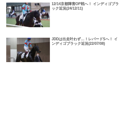
12/14京都障害OP戦へ！ インディゴブラ
ック近況(24/12/11)
JDDは出走叶わず…！レパードSへ！ イ
ンディゴブラック近況(22/07/08)