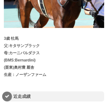
3歳 牡馬
父:キタサンブラック
母:カーニバルダクス
(BMS:Bernardini)
(栗東)奥村豊 厩舎
生産：ノーザンファーム
近走成績