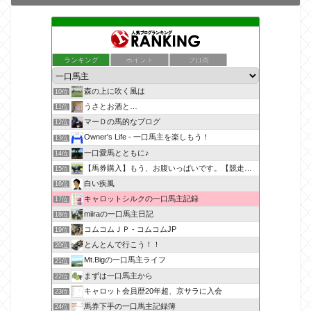
ランキング
ポイント
ブロ画
森の上に吹く風は
10位
うさとお酒と…
11位
マーＤの馬的なブログ
12位
Owner's Life - 一口馬主を楽しもう！
13位
一口愛馬とともに♪
14位
【馬券購入】もう、お腹いっぱいです。【競走馬出資】
15位
白い疾風
16位
キャロットシルクの一口馬主記録
17位
miiraの一口馬主日記
18位
コムコムＪＰ - コムコムJP
19位
とんとんで行こう！！
20位
Mt.Bigの一口馬主ライフ
21位
まずは一口馬主から
22位
キャロット会員歴20年超、京サラに入会
23位
馬券下手の一口馬主記録簿
24位