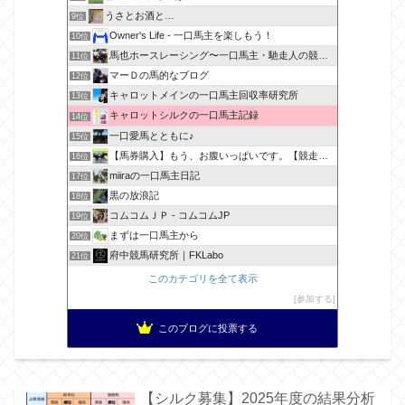
うさとお酒と…
9位
Owner's Life - 一口馬主を楽しもう！
10位
馬也ホースレーシング〜一口馬主・馳走人の競馬備忘録〜
11位
マーＤの馬的なブログ
12位
キャロットメインの一口馬主回収率研究所
13位
キャロットシルクの一口馬主記録
14位
一口愛馬とともに♪
15位
【馬券購入】もう、お腹いっぱいです。【競走馬出資】
16位
miiraの一口馬主日記
17位
黒の放浪記
18位
コムコムＪＰ - コムコムJP
19位
まずは一口馬主から
20位
府中競馬研究所｜FKLabo
21位
このカテゴリを全て表示
参加する
このブログに投票する
【シルク募集】2025年度の結果分析