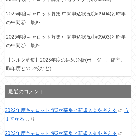
2025年度キャロット募集 中間申込状況②(09/04)と昨年
の中間②→最終
2025年度キャロット募集 中間申込状況①(09/03)と昨年
の中間①→最終
【シルク募集】2025年度の結果分析(ボーダー、確率、
昨年度との比較など)
最近のコメント
2022年度キャロット 第2次募集と新規入会を考える
に
う
ますかる
より
2022年度キャロット 第2次募集と新規入会を考える
に