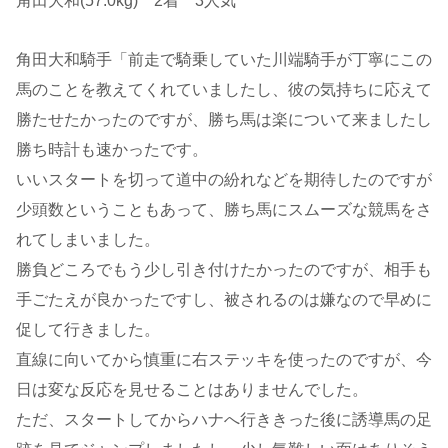
角田大和(57.0kg) 2着 3人気
角田大和騎手「前走で騎乗していた川端騎手が丁寧にこの
馬のことを教えてくれていましたし、彼の気持ちに応えて
勝たせたかったのですが、勝ち馬は楽について来ましたし
勝ち時計も速かったです。
いいスタートを切って道中の紛れなどを期待したのですが
少頭数ということもあって、勝ち馬にスムーズな競馬をさ
れてしまいました。
勝負どころでもう少し引き付けたかったのですが、相手も
手ごたえが良かったですし、被されるのは嫌なので早めに
促して行きました。
直線に向いてから慎重に右ステッキを使ったのですが、今
日は変な反応を見せることはありませんでした。
ただ、スタートしてからハナへ行ききった後に誘導馬の足