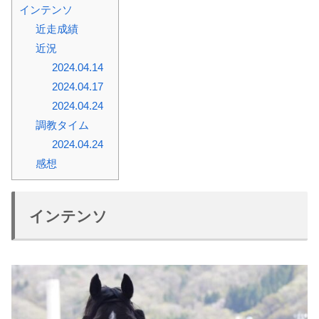
インテンソ
近走成績
近況
2024.04.14
2024.04.17
2024.04.24
調教タイム
2024.04.24
感想
インテンソ