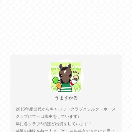
うますかる
2015年産世代からキャロットクラブとシルク・ホース
クラブにて一口馬主をしています♪
年に各クラブ6頭ほど出資をしています！
共通の趣味を持つ人と、楽しみを共有できればと思い