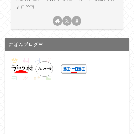
ます(*^^*)
にほんブログ村