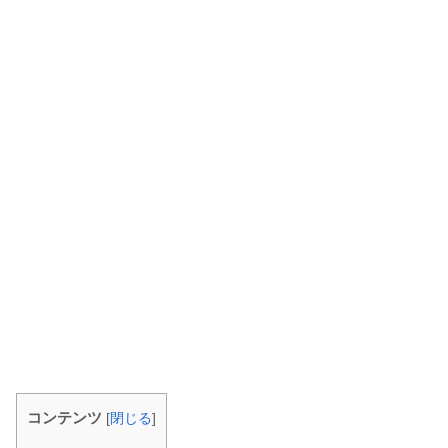
コンテンツ
[
閉じる
]