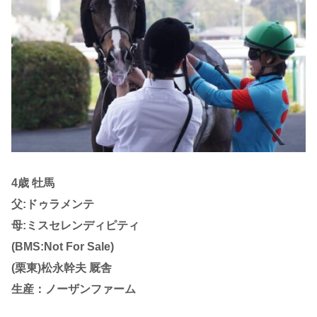
4歳 牡馬
父:ドゥラメンテ
母:ミスセレンディピティ
(BMS:Not For Sale)
(栗東)松永幹夫 厩舎
生産：ノーザンファーム