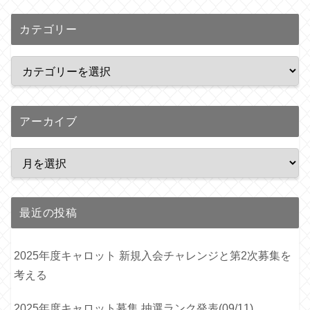
カテゴリー
アーカイブ
最近の投稿
2025年度キャロット 新規入会チャレンジと第2次募集を
考える
2025年度キャロット募集 抽選ランク発表(09/11)