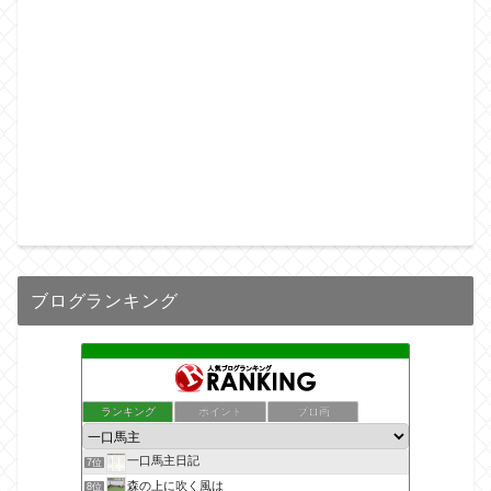
ブログランキング
ランキング
ポイント
ブロ画
一口馬主日記
7位
森の上に吹く風は
8位