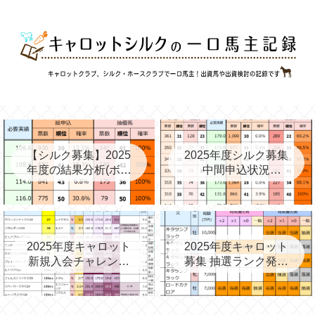
【シルク募集】2025
2025年度シルク募集
年度の結果分析(ボー
中間申込状況
ダー、確率、昨年度
②(08/06)と昨年の中
との比較など)
間③→最終
2025年度キャロット
2025年度キャロット
新規入会チャレンジ
募集 抽選ランク発表
と第2次募集を考える
(09/11)