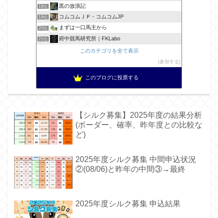
黒の放浪記
18位
コムコムＪＰ - コムコムJP
19位
まずは一口馬主から
20位
府中競馬研究所｜FKLabo
21位
このカテゴリを全て表示
参加する
このブログに投票する
【シルク募集】2025年度の結果分析
(ボーダー、確率、昨年度との比較な
ど)
2025年度シルク募集 中間申込状況
②(08/06)と昨年の中間③→最終
2025年度シルク募集 申込結果