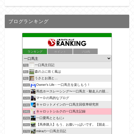
ブログランキング
ランキング
ポイント
ブロ画
一口馬主日記
7位
森の上に吹く風は
8位
うさとお酒と…
9位
Owner's Life - 一口馬主を楽しもう！
10位
馬也ホースレーシング〜一口馬主・馳走人の競馬備忘録〜
11位
マーＤの馬的なブログ
12位
キャロットメインの一口馬主回収率研究所
13位
キャロットシルクの一口馬主記録
14位
一口愛馬とともに♪
15位
【馬券購入】もう、お腹いっぱいです。【競走馬出資】
16位
miiraの一口馬主日記
17位