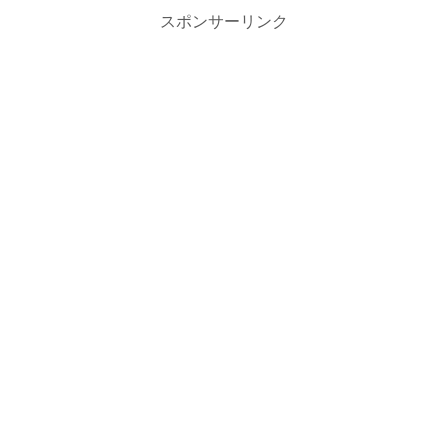
スポンサーリンク