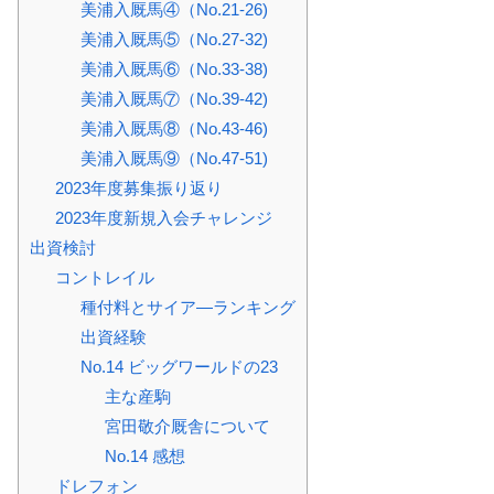
美浦入厩馬④（No.21-26)
美浦入厩馬⑤（No.27-32)
美浦入厩馬⑥（No.33-38)
美浦入厩馬⑦（No.39-42)
美浦入厩馬⑧（No.43-46)
美浦入厩馬⑨（No.47-51)
2023年度募集振り返り
2023年度新規入会チャレンジ
出資検討
コントレイル
種付料とサイア―ランキング
出資経験
No.14 ビッグワールドの23
主な産駒
宮田敬介厩舎について
No.14 感想
ドレフォン