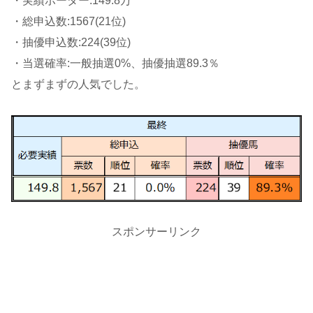
・実績ボーダー:149.8万
・総申込数:1567(21位)
・抽優申込数:224(39位)
・当選確率:一般抽選0%、抽優抽選89.3％
とまずまずの人気でした。
スポンサーリンク