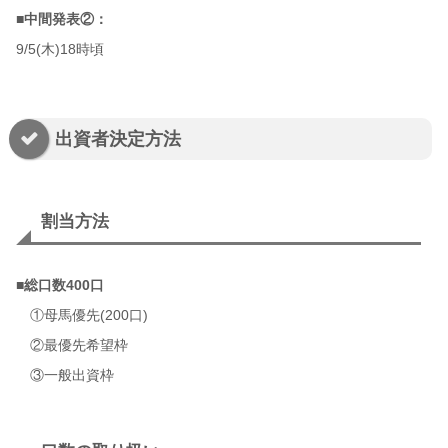
■
中間発表②：
9/5(木)18時頃
出資者決定方法
割当方法
■総口数400口
①母馬優先(200口)
②最優先希望枠
③一般出資枠