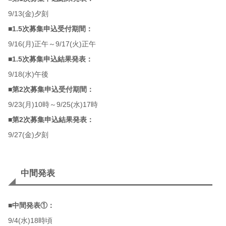
9/13(金)夕刻
■
1.5次募集申込受付期間：
9/16(月)正午～9/17(火)正午
■
1.5次募集申込結果発表：
9/18(水)午後
■
第2次募集申込受付期間：
9/23(月)10時～9/25(水)17時
■
第2
次募集申込結果発表：
9/27(金)夕刻
中間発表
■中間発表①：
9/4(水)18時頃