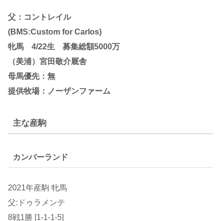
父：
コントレイル
(BMS:
Custom for Carlos
)
牝馬 4/22生 募集総額5000万
（美浦）宮田敬介厩舎
母馬優先：無
提供牧場：ノーザンファーム
主な産駒
カンバーランド
2021年産駒 牝馬
父:ドゥラメンテ
8戦1勝 [1-1-1-5]