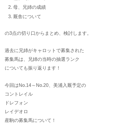
母、兄姉の成績
厩舎について
の3点の切り口からまとめ、検討します。
過去に兄姉がキャロットで募集された
募集馬は、兄姉の当時の抽選ランク
についても振り返ります！
今回はNo.14～No.20、美浦入厩予定の
コントレイル
ドレフォン
レイデオロ
産駒の募集馬について！