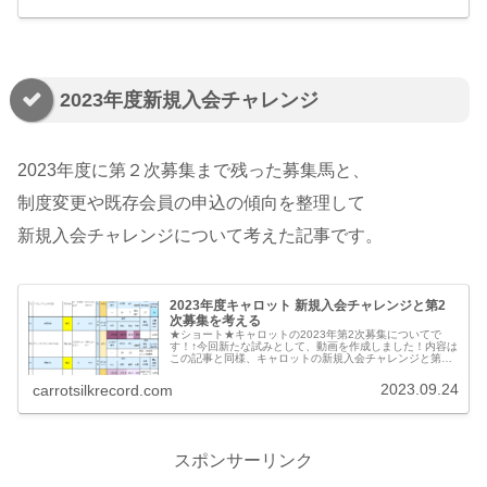
2023年度新規入会チャレンジ
2023年度に第２次募集まで残った募集馬と、
制度変更や既存会員の申込の傾向を整理して
新規入会チャレンジについて考えた記事です。
2023年度キャロット 新規入会チャレンジと第2
次募集を考える
★ショート★キャロットの2023年第2次募集についてで
す！↑今回新たな試みとして、動画を作成しました！内容は
この記事と同様、キャロットの新規入会チャレンジと第２
次募集についてです！こちらもぜひご視聴いただけると嬉
しいです！第2次募集対象の募...
2023.09.24
carrotsilkrecord.com
スポンサーリンク