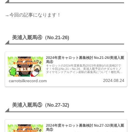
→今回の記事になります！
美浦入厩馬④（No.21-26)
2024年度キャロット募集検討 No.21-26/美浦入厩
馬④
キャロットの2024年度募集馬(2023年産駒)の出資検討で
す！今回はNo.21～No.26、美浦入厩予定のナダルサトノ
ダイヤモンドアルアイン産駒の募集馬について！種牡馬に
ついて母、兄姉の成績厩舎についての3点の切り口からま
とめ、検討します...
2024.08.24
carrotsilkrecord.com
美浦入厩馬⑤（No.27-32)
2024年度キャロット募集検討 No.27-32/美浦入厩
馬⑤