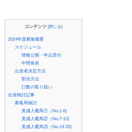
コンテンツ
[
閉じる
]
2024年度募集概要
スケジュール
情報公開・申込受付
中間発表
出資者決定方法
割当方法
口数の取り扱い
出資検討記事
募集馬検討
美浦入厩馬①（No.1-6)
美浦入厩馬②（No.7-13)
美浦入厩馬③（No.14-20)