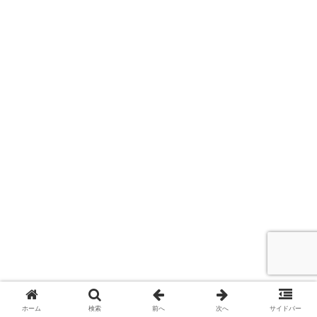
ドレフォン
ホーム
検索
前へ
次へ
サイドバー