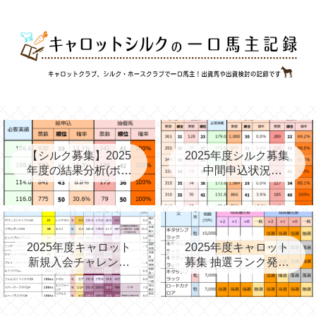
【シルク募集】2025
2025年度シルク募集
年度の結果分析(ボー
中間申込状況
ダー、確率、昨年度
②(08/06)と昨年の中
との比較など)
間③→最終
2025年度キャロット
2025年度キャロット
新規入会チャレンジ
募集 抽選ランク発表
と第2次募集を考える
(09/11)