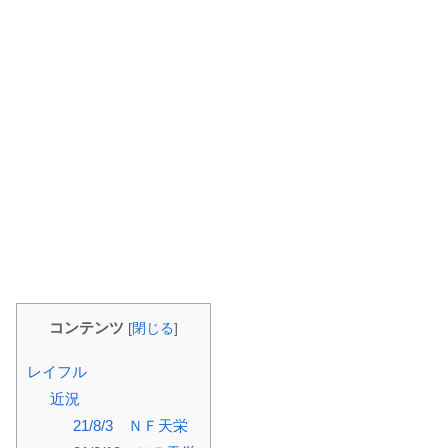
コンテンツ
[
閉じる
]
レイフル
近況
21/8/3 ＮＦ天栄