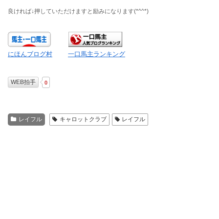
良ければ↓押していただけますと励みになります
(*^^*)
にほんブログ村
一口馬主ランキング
WEB拍手
0
レイフル
キャロットクラブ
レイフル