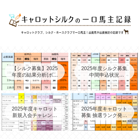
【シルク募集】2025
2025年度シルク募集
年度の結果分析(ボー
中間申込状況
ダー、確率、昨年度
②(08/06)と昨年の中
との比較など)
間③→最終
2025年度キャロット
2025年度キャロット
新規入会チャレンジ
募集 抽選ランク発表
と第2次募集を考える
(09/11)