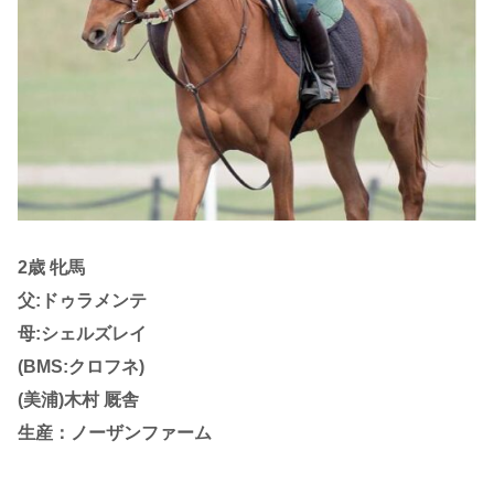
2歳 牝馬
父:ドゥラメンテ
母:シェルズレイ
(BMS:クロフネ)
(美浦)木村 厩舎
生産：ノーザンファーム