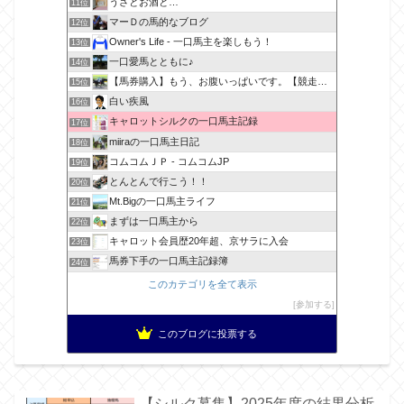
うさとお酒と…
11位
マーＤの馬的なブログ
12位
Owner's Life - 一口馬主を楽しもう！
13位
一口愛馬とともに♪
14位
【馬券購入】もう、お腹いっぱいです。【競走馬出資】
15位
白い疾風
16位
キャロットシルクの一口馬主記録
17位
miiraの一口馬主日記
18位
コムコムＪＰ - コムコムJP
19位
とんとんで行こう！！
20位
Mt.Bigの一口馬主ライフ
21位
まずは一口馬主から
22位
キャロット会員歴20年超、京サラに入会
23位
馬券下手の一口馬主記録簿
24位
このカテゴリを全て表示
参加する
このブログに投票する
【シルク募集】2025年度の結果分析