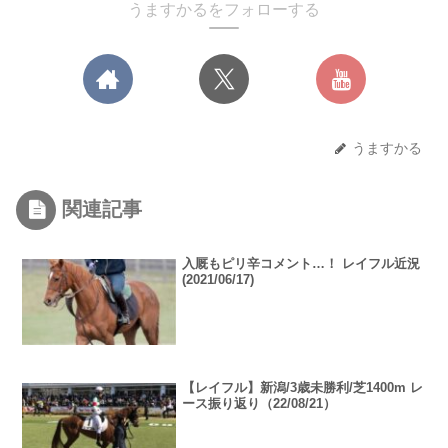
うますかるをフォローする
うますかる
関連記事
入厩もピリ辛コメント…！ レイフル近況
(2021/06/17)
【レイフル】新潟/3歳未勝利/芝1400m レ
ース振り返り（22/08/21）