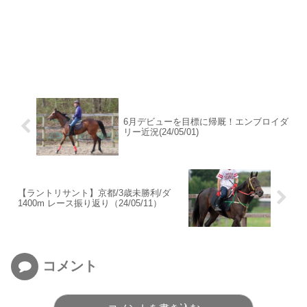
6月デビューを目標に帰厩！エンブロイダ
リー近況(24/05/01)
【ラントリサント】京都/3歳未勝利/ダ
1400m レース振り返り（24/05/11）
コメント