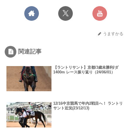
うますかる
関連記事
【ラントリサント】京都/3歳未勝利/ダ
1400m レース振り返り（24/06/01）
12/16中京競馬で年内2戦目へ！ ラントリ
サント近況(23/12/13)