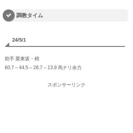
調教タイム
24/5/1
助手 栗東坂・稍
60.7 – 44.5 – 28.7 – 13.9 馬ナリ余力
スポンサーリンク