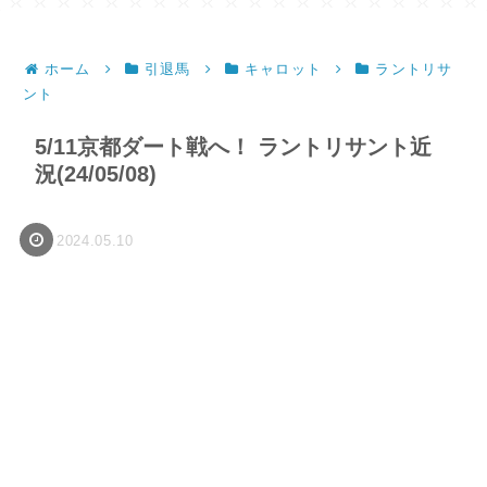
ホーム
引退馬
キャロット
ラントリサ
ント
5/11京都ダート戦へ！ ラントリサント近
況(24/05/08)
2024.05.10