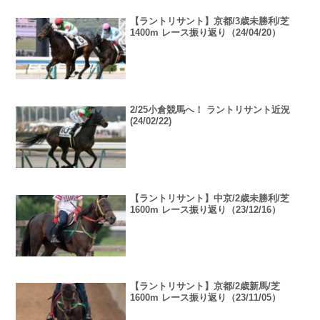
【ラントリサント】京都/3歳未勝利/芝
1400m レース振り返り（24/04/20）
2/25小倉競馬へ！ ラントリサント近況
(24/02/22)
【ラントリサント】中京/2歳未勝利/芝
1600m レース振り返り（23/12/16）
【ラントリサント】京都/2歳新馬/芝
1600m レース振り返り（23/11/05）