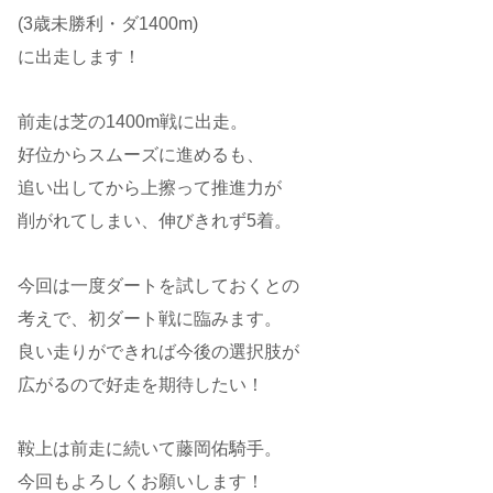
(3歳未勝利・ダ1400m)
に出走します！
前走は芝の1400m戦に出走。
好位からスムーズに進めるも、
追い出してから上擦って推進力が
削がれてしまい、伸びきれず5着。
今回は一度ダートを試しておくとの
考えで、初ダート戦に臨みます。
良い走りができれば今後の選択肢が
広がるので好走を期待したい！
鞍上は前走に続いて藤岡佑騎手。
今回もよろしくお願いします！