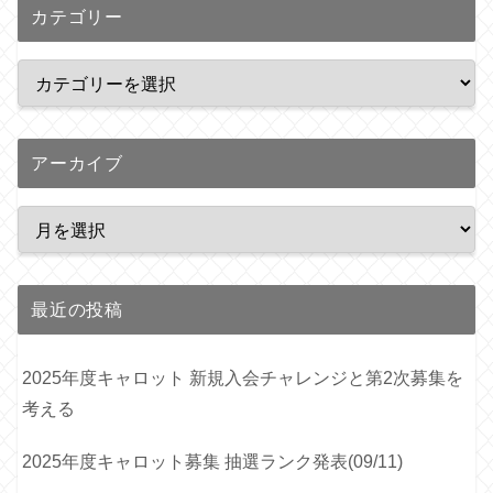
カテゴリー
アーカイブ
最近の投稿
2025年度キャロット 新規入会チャレンジと第2次募集を
考える
2025年度キャロット募集 抽選ランク発表(09/11)