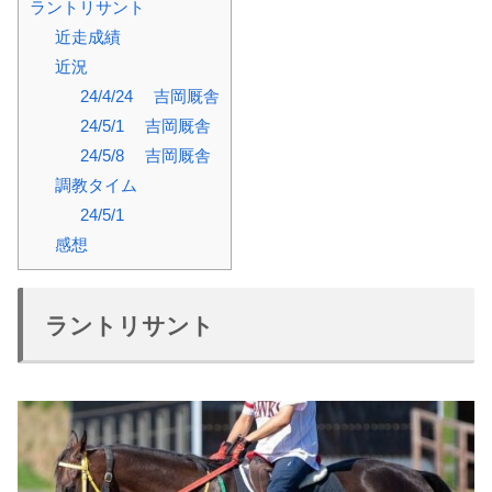
ラントリサント
近走成績
近況
24/4/24 吉岡厩舎
24/5/1 吉岡厩舎
24/5/8 吉岡厩舎
調教タイム
24/5/1
感想
ラントリサント