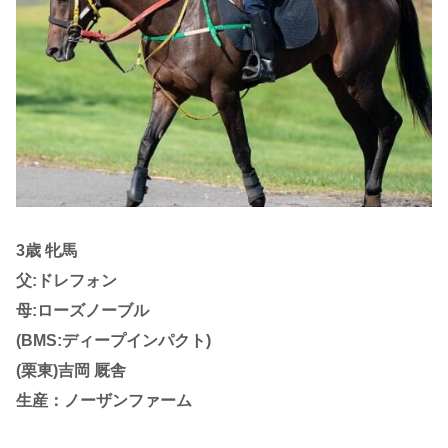
3歳 牝馬
父:ドレフォン
母:ローズノーブル
(BMS:ディープインパクト)
(栗東)吉岡 厩舎
生産：ノーザンファーム