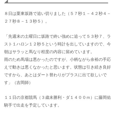
８日は栗東坂路で追い切りました（５７秒１－４２秒４－
２７秒８－１３秒５）。
「先週末の土曜日に坂路で終い強めに追って５３秒７、ラ
スト１ハロン１２秒５という時計を出していますので、今
朝はサラッと馬なり程度の内容に留めています。
雨のため馬場は悪かったのですが、小柄ながら余裕の手応
えで動きは悪くなかったと思います。状態は引き続き良好
ですから、あとはダート替わりがプラスに出て欲しいで
す」（吉岡師）
１１日の京都競馬（３歳未勝利・ダ１４００ｍ）に藤岡佑
騎手で出走を予定しています。