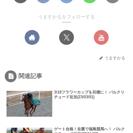
うますかるをフォローする
うますかる
関連記事
3/18フラワーカップを目標に！ パルクリ
チュード近況(23/03/01)
ゲート合格！在厩で福島競馬へ！ パルク