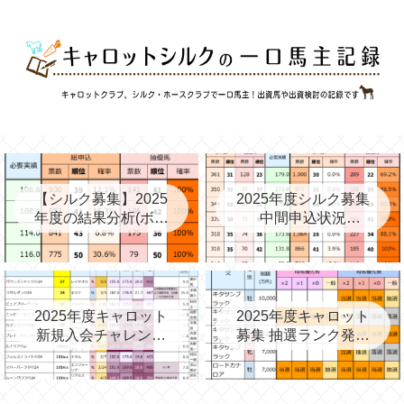
【シルク募集】2025
2025年度シルク募集
年度の結果分析(ボー
中間申込状況
ダー、確率、昨年度
②(08/06)と昨年の中
との比較など)
間③→最終
2025年度キャロット
2025年度キャロット
新規入会チャレンジ
募集 抽選ランク発表
と第2次募集を考える
(09/11)