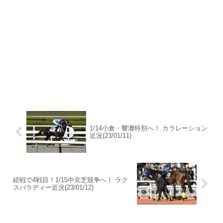
1/14小倉・響灘特別へ！ カラレーション
近況(23/01/11)
続戦で4戦目！1/15中京芝競争へ！ ラク
スバラディー近況(23/01/12)