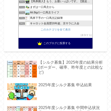
【馬券購入】もう、お腹いっぱいです。【競走馬出資】
20位
まずは一口馬主から
21位
Mt.Bigの一口馬主ライフ
22位
馬券下手の一口馬主記録簿
23位
キャロット会員歴20年超、京サラに入会
24位
このカテゴリを全て表示
参加する
このブログに投票する
【シルク募集】2025年度の結果分析
(ボーダー、確率、昨年度との比較な
ど)
2025年度シルク募集 申込結果
2025年度シルク募集 中間申込状況