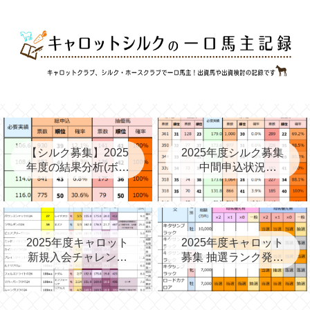
【シルク募集】2025
2025年度シルク募集
年度の結果分析(ボー
中間申込状況
ダー、確率、昨年度
②(08/06)と昨年の中
との比較など)
間③→最終
2025年度キャロット
2025年度キャロット
新規入会チャレンジ
募集 抽選ランク発表
と第2次募集を考える
(09/11)