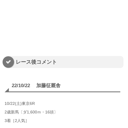
レース後コメント
22/10/22 加藤征厩舎
10/22(土)東京6R
2歳新馬〔ダ1,600ｍ・16頭〕
3着［2人気］