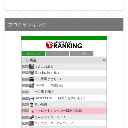
ブログランキング
ランキング
ポイント
ブロ画
うさとお酒と…
10位
森の上に吹く風は
11位
一口愛馬とともに♪
12位
miiraの一口馬主日記
13位
一口馬主日記
14位
Owner's Life - 一口馬主を楽しもう！
15位
白い疾風
16位
キャロットシルクの一口馬主記録
17位
とんとんで行こう！！
18位
コムコムＪＰ - コムコムJP
19位