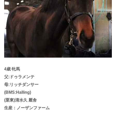
4歳 牝馬
父:ドゥラメンテ
母:リッチダンサー
(BMS:Halling)
(栗東)清水久 厩舎
生産：ノーザンファーム