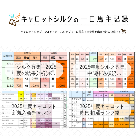
【シルク募集】2025
2025年度シルク募集
年度の結果分析(ボー
中間申込状況
ダー、確率、昨年度
②(08/06)と昨年の中
との比較など)
間③→最終
2025年度キャロット
2025年度キャロット
新規入会チャレンジ
募集 抽選ランク発表
と第2次募集を考える
(09/11)