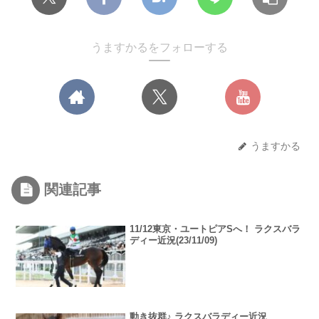
うますかるをフォローする
うますかる
関連記事
11/12東京・ユートピアSへ！ ラクスバラ
ディー近況(23/11/09)
動き抜群♪ ラクスバラディー近況