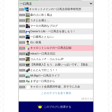
キャロットメインの一口馬主回収率研究所
9位
森の上に吹く風は
10位
うさとお酒と…
11位
マーＤの馬的なブログ
12位
Owner's Life - 一口馬主を楽しもう！
13位
一口愛馬とともに♪
14位
白い疾風
15位
キャロットシルクの一口馬主記録
16位
miiraの一口馬主日記
17位
コムコムＪＰ - コムコムJP
18位
【馬券購入】もう、お腹いっぱいです。【競走馬出資】
19位
とんとんで行こう！！
20位
Mt.Bigの一口馬主ライフ
21位
まずは一口馬主から
22位
キャロット会員歴20年超、京サラに入会
23位
このカテゴリを全て表示
参加する
このブログに投票する