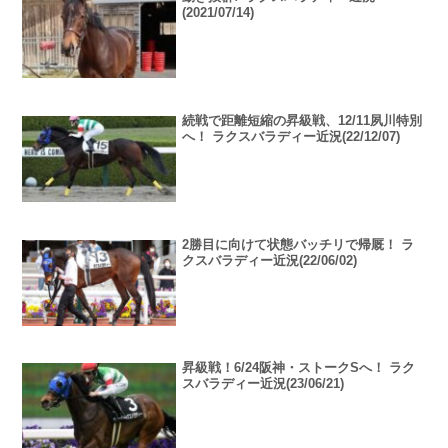
(2021/07/14)
続戦で距離短縮の昇級戦、12/11夙川特別
へ！ ラクスバラディー近況(22/12/07)
2勝目に向けて状態バッチリで帰厩！ ラ
クスバラディー近況(22/06/02)
昇級戦！6/24阪神・ストークSへ！ ラク
スバラディー近況(23/06/21)