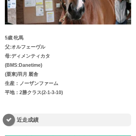
5歳 牝馬
父:オルフェーヴル
母:ディメンティカタ
(BMS:Danetime)
(栗東)羽月 厩舎
生産：ノーザンファーム
平地：2勝クラス(2-1-3-10)
近走成績