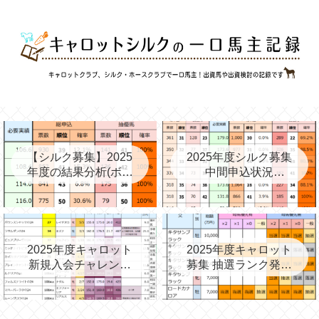
【シルク募集】2025
2025年度シルク募集
年度の結果分析(ボー
中間申込状況
ダー、確率、昨年度
②(08/06)と昨年の中
との比較など)
間③→最終
2025年度キャロット
2025年度キャロット
新規入会チャレンジ
募集 抽選ランク発表
と第2次募集を考える
(09/11)