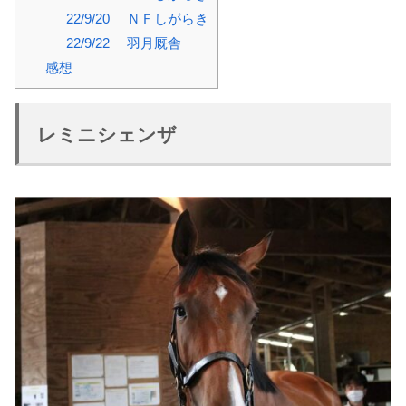
22/9/20 ＮＦしがらき
22/9/22 羽月厩舎
感想
レミニシェンザ