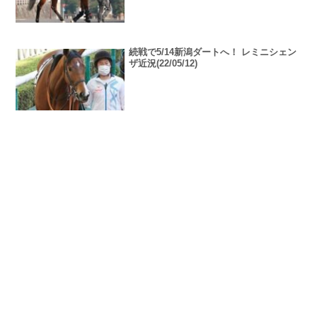
続戦で5/14新潟ダートへ！ レミニシェン
ザ近況(22/05/12)