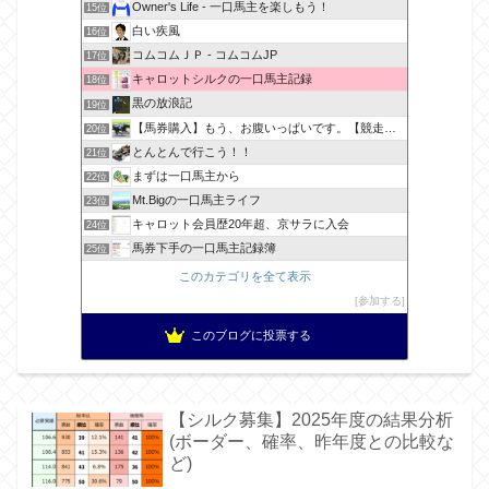
Owner's Life - 一口馬主を楽しもう！
15位
白い疾風
16位
コムコムＪＰ - コムコムJP
17位
キャロットシルクの一口馬主記録
18位
黒の放浪記
19位
【馬券購入】もう、お腹いっぱいです。【競走馬出資】
20位
とんとんで行こう！！
21位
まずは一口馬主から
22位
Mt.Bigの一口馬主ライフ
23位
キャロット会員歴20年超、京サラに入会
24位
馬券下手の一口馬主記録簿
25位
このカテゴリを全て表示
参加する
このブログに投票する
【シルク募集】2025年度の結果分析
(ボーダー、確率、昨年度との比較な
ど)