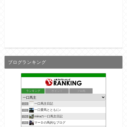
ブログランキング
ランキング
ポイント
ブロ画
一口馬主日記
11位
一口愛馬とともに♪
12位
miiraの一口馬主日記
13位
マーＤの馬的なブログ
14位