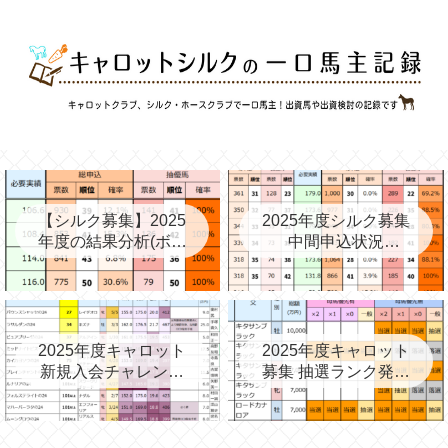
【シルク募集】2025
2025年度シルク募集
年度の結果分析(ボー
中間申込状況
ダー、確率、昨年度
②(08/06)と昨年の中
との比較など)
間③→最終
2025年度キャロット
2025年度キャロット
新規入会チャレンジ
募集 抽選ランク発表
と第2次募集を考える
(09/11)