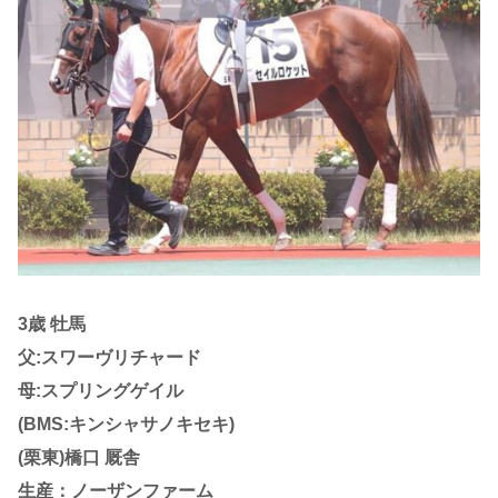
3歳 牡馬
父:スワーヴリチャード
母:スプリングゲイル
(BMS:キンシャサノキセキ)
(栗東)橋口 厩舎
生産：ノーザンファーム