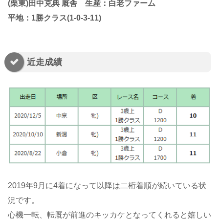
(栗東)田中克典 厩舎 生産：白老ファーム
平地：
1勝
クラス(
1-0-3-11
)
近走成績
2019年9月に4着になって以降は二桁着順が続いている状
況です。
心機一転、転厩が前進のキッカケとなってくれると嬉しい