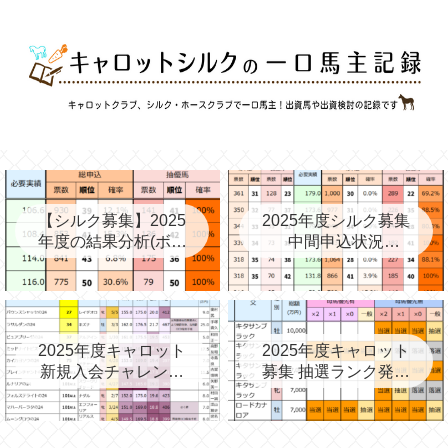
【シルク募集】2025
2025年度シルク募集
年度の結果分析(ボー
中間申込状況
ダー、確率、昨年度
②(08/06)と昨年の中
との比較など)
間③→最終
2025年度キャロット
2025年度キャロット
新規入会チャレンジ
募集 抽選ランク発表
と第2次募集を考える
(09/11)