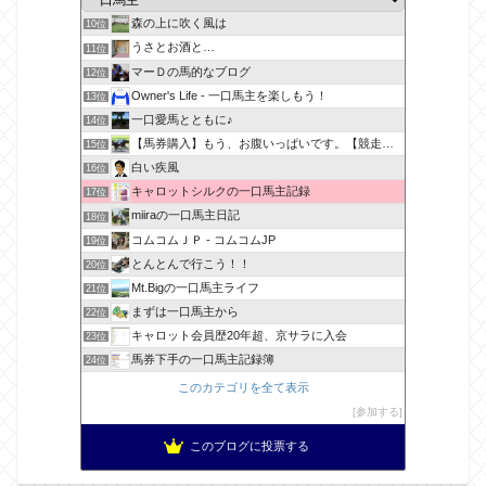
森の上に吹く風は
10位
うさとお酒と…
11位
マーＤの馬的なブログ
12位
Owner's Life - 一口馬主を楽しもう！
13位
一口愛馬とともに♪
14位
【馬券購入】もう、お腹いっぱいです。【競走馬出資】
15位
白い疾風
16位
キャロットシルクの一口馬主記録
17位
miiraの一口馬主日記
18位
コムコムＪＰ - コムコムJP
19位
とんとんで行こう！！
20位
Mt.Bigの一口馬主ライフ
21位
まずは一口馬主から
22位
キャロット会員歴20年超、京サラに入会
23位
馬券下手の一口馬主記録簿
24位
このカテゴリを全て表示
参加する
このブログに投票する