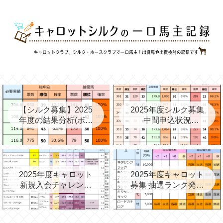
【シルク募集】2025
2025年度シルク募集
年度の結果分析(ボー
中間申込状況
ダー、確率、昨年度
②(08/06)と昨年の中
との比較など)
間③→最終
2025年度キャロット
2025年度キャロット
新規入会チャレンジ
募集 抽選ランク発表
と第2次募集を考える
(09/11)