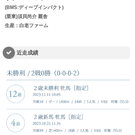
(BMS:ディープインパクト)
(栗東)須貝尚介 厩舎
生産：白老ファーム
近走成績