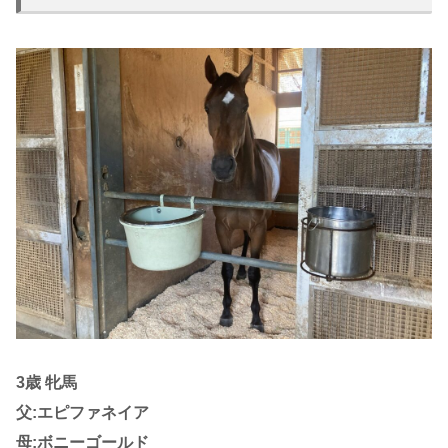
3歳 牝馬
父:エピファネイア
母:ボニーゴールド