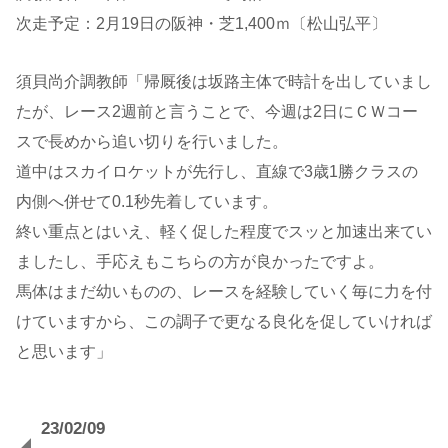
次走予定：2月19日の阪神・芝1,400ｍ〔松山弘平〕
須貝尚介調教師「帰厩後は坂路主体で時計を出していまし
たが、レース2週前と言うことで、今週は2日にＣＷコー
スで長めから追い切りを行いました。
道中はスカイロケットが先行し、直線で3歳1勝クラスの
内側へ併せて0.1秒先着しています。
終い重点とはいえ、軽く促した程度でスッと加速出来てい
ましたし、手応えもこちらの方が良かったですよ。
馬体はまだ幼いものの、レースを経験していく毎に力を付
けていますから、この調子で更なる良化を促していければ
と思います」
23/02/
09