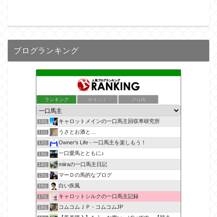
ブログランキング
ランキング
ポイント
ブロ画
キャロットメインの一口馬主回収率研究所
10位
うさとお酒と…
11位
Owner's Life - 一口馬主を楽しもう！
12位
一口愛馬とともに♪
13位
miiraの一口馬主日記
14位
マーＤの馬的なブログ
15位
白い疾風
16位
キャロットシルクの一口馬主記録
17位
コムコムＪＰ - コムコムJP
18位