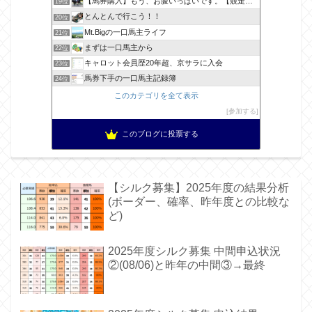
【馬券購入】もう、お腹いっぱいです。【競走馬出資】
19位
とんとんで行こう！！
20位
Mt.Bigの一口馬主ライフ
21位
まずは一口馬主から
22位
キャロット会員歴20年超、京サラに入会
23位
馬券下手の一口馬主記録簿
24位
このカテゴリを全て表示
参加する
このブログに投票する
【シルク募集】2025年度の結果分析
(ボーダー、確率、昨年度との比較な
ど)
2025年度シルク募集 中間申込状況
②(08/06)と昨年の中間③→最終