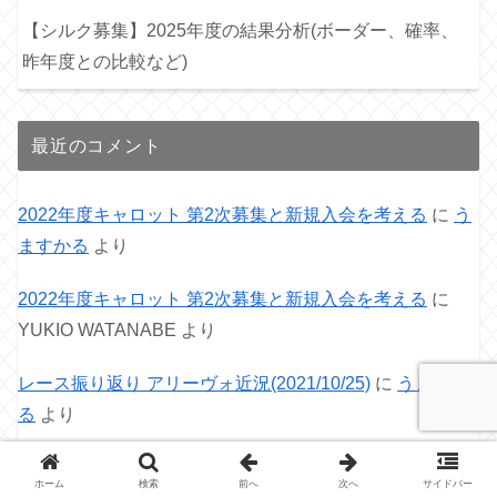
【シルク募集】2025年度の結果分析(ボーダー、確率、
昨年度との比較など)
最近のコメント
2022年度キャロット 第2次募集と新規入会を考える
に
う
ますかる
より
2022年度キャロット 第2次募集と新規入会を考える
に
YUKIO WATANABE
より
レース振り返り アリーヴォ近況(2021/10/25)
に
うますか
る
より
レース振り返り アリーヴォ近況(2021/10/25)
に
ま～くん
ホーム
検索
前へ
次へ
サイドバー