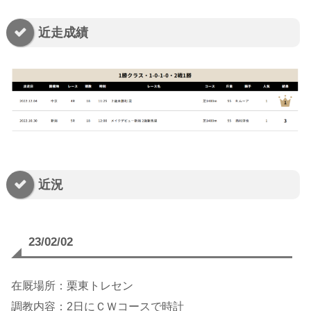
近走成績
近況
23/02/
02
在厩場所：栗東トレセン
調教内容：2日にＣＷコースで時計