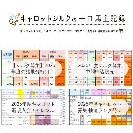
【シルク募集】2025
2025年度シルク募集
年度の結果分析(ボー
中間申込状況
ダー、確率、昨年度
②(08/06)と昨年の中
との比較など)
間③→最終
2025年度キャロット
2025年度キャロット
新規入会チャレンジ
募集 抽選ランク発表
と第2次募集を考える
(09/11)