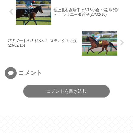
鞍上北村友騎手で2/18小倉・紫川特別
へ！ ラキエータ近況(23/02/16)
2/19ダートの大和Sへ！ スティクス近況
(23/02/16)
コメント
コメントを書き込む