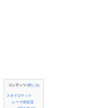
コンテンツ
[
閉じる
]
スカイロケット
レース前近況