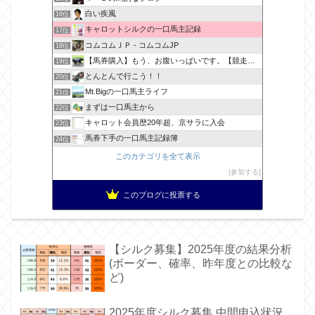
白い疾風
16位
キャロットシルクの一口馬主記録
17位
コムコムＪＰ - コムコムJP
18位
【馬券購入】もう、お腹いっぱいです。【競走馬出資】
19位
とんとんで行こう！！
20位
Mt.Bigの一口馬主ライフ
21位
まずは一口馬主から
22位
キャロット会員歴20年超、京サラに入会
23位
馬券下手の一口馬主記録簿
24位
このカテゴリを全て表示
参加する
このブログに投票する
【シルク募集】2025年度の結果分析
(ボーダー、確率、昨年度との比較な
ど)
2025年度シルク募集 中間申込状況