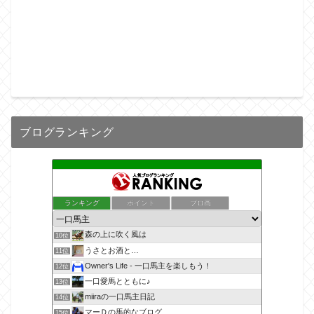
ブログランキング
ランキング
ポイント
ブロ画
森の上に吹く風は
10位
うさとお酒と…
11位
Owner's Life - 一口馬主を楽しもう！
12位
一口愛馬とともに♪
13位
miiraの一口馬主日記
14位
マーＤの馬的なブログ
15位