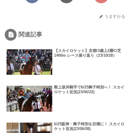
うますかる
関連記事
【スカイロケット】京都/3歳上2勝C/芝
1400m レース振り返り（23/10/28）
鞍上坂井騎手で6/25舞子特別へ！ スカイ
ロケット近況(23/06/22)
6/25阪神・舞子特別を目標に！ スカイロ
ケット近況(23/06/08)