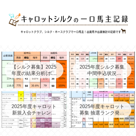
【シルク募集】2025
2025年度シルク募集
年度の結果分析(ボー
中間申込状況
ダー、確率、昨年度
②(08/06)と昨年の中
との比較など)
間③→最終
2025年度キャロット
2025年度キャロット
新規入会チャレンジ
募集 抽選ランク発表
と第2次募集を考える
(09/11)