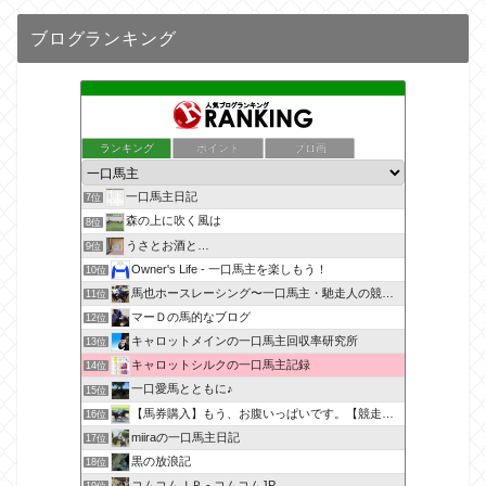
ブログランキング
ランキング
ポイント
ブロ画
一口馬主日記
7位
森の上に吹く風は
8位
うさとお酒と…
9位
Owner's Life - 一口馬主を楽しもう！
10位
馬也ホースレーシング〜一口馬主・馳走人の競馬備忘録〜
11位
マーＤの馬的なブログ
12位
キャロットメインの一口馬主回収率研究所
13位
キャロットシルクの一口馬主記録
14位
一口愛馬とともに♪
15位
【馬券購入】もう、お腹いっぱいです。【競走馬出資】
16位
miiraの一口馬主日記
17位
黒の放浪記
18位
コムコムＪＰ - コムコムJP