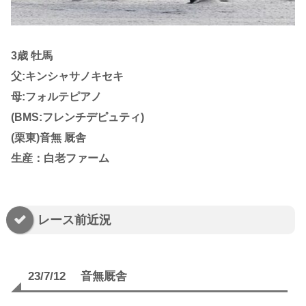
3歳 牡馬
父:キンシャサノキセキ
母:フォルテピアノ
(BMS:フレンチデピュティ)
(栗東)音無 厩舎
生産：白老ファーム
レース前近況
23/7/12 音無厩舎