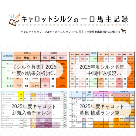
【シルク募集】2025
2025年度シルク募集
年度の結果分析(ボー
中間申込状況
ダー、確率、昨年度
②(08/06)と昨年の中
との比較など)
間③→最終
2025年度キャロット
2025年度キャロット
新規入会チャレンジ
募集 抽選ランク発表
と第2次募集を考える
(09/11)