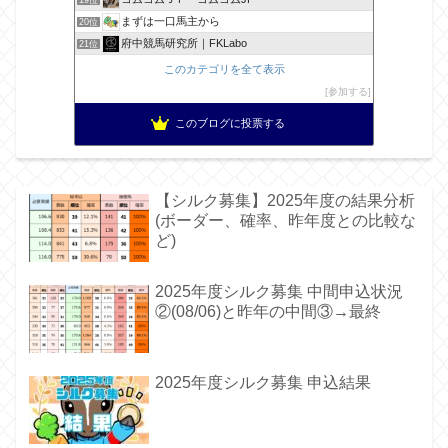
19位
まずは一口馬主から
20位
府中競馬研究所｜FKLabo
21位
このカテゴリを全て表示
参加する
このブログに投票する
【シルク募集】2025年度の結果分析
(ボーダー、確率、昨年度との比較な
ど)
2025年度シルク募集 中間申込状況
②(08/06)と昨年の中間③→最終
2025年度シルク募集 申込結果