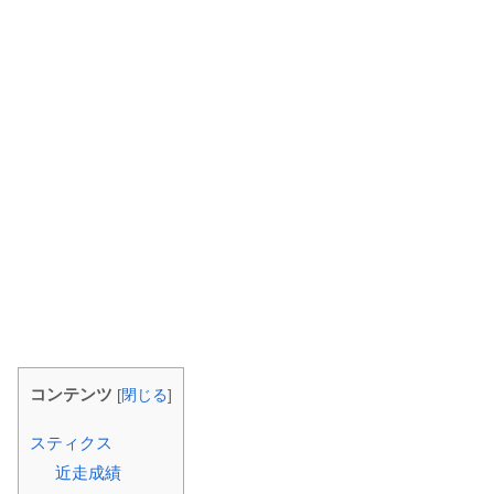
コンテンツ
[
閉じる
]
スティクス
近走成績