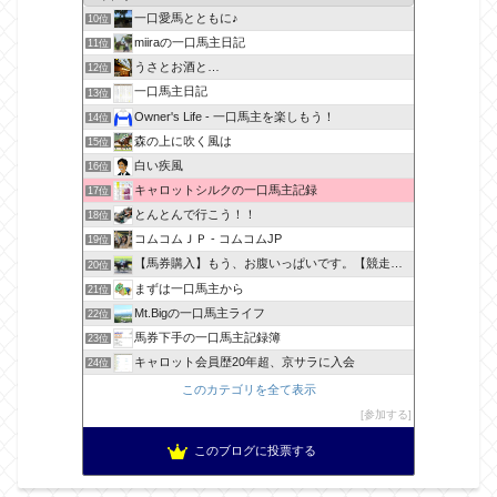
一口愛馬とともに♪
10位
miiraの一口馬主日記
11位
うさとお酒と…
12位
一口馬主日記
13位
Owner's Life - 一口馬主を楽しもう！
14位
森の上に吹く風は
15位
白い疾風
16位
キャロットシルクの一口馬主記録
17位
とんとんで行こう！！
18位
コムコムＪＰ - コムコムJP
19位
【馬券購入】もう、お腹いっぱいです。【競走馬出資】
20位
まずは一口馬主から
21位
Mt.Bigの一口馬主ライフ
22位
馬券下手の一口馬主記録簿
23位
キャロット会員歴20年超、京サラに入会
24位
このカテゴリを全て表示
参加する
このブログに投票する