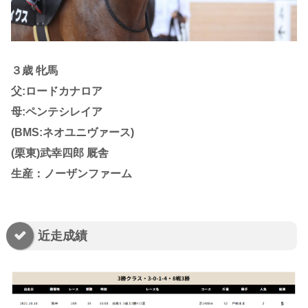
３歳 牝馬
父:ロードカナロア
母:ペンテシレイア
(BMS:ネオユニヴァース)
(栗東)武幸四郎 厩舎
生産：ノーザンファーム
近走成績