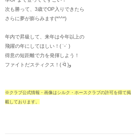
次も勝って、3歳でOP入りできたら
さらに夢が膨らみます(*^^*)
年内で昇級して、来年は今年以上の
飛躍の年にしてほしい！( ˙ᵕ​˙ )
得意の短距離で力を発揮しよう！
ファイトだスティクス！( ᐛ )و
※クラブ公式情報・画像はシルク・ホースクラブの許可を得て掲
載しております。