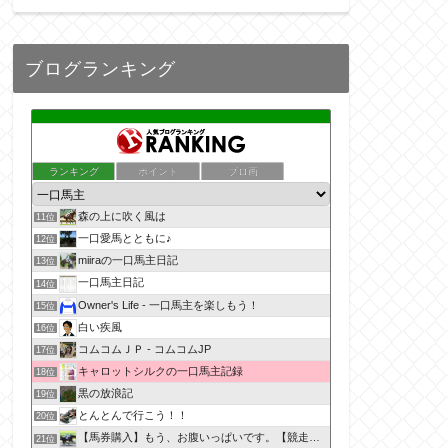
ブログランキング
ランキング
ポイント
ブロ画
森の上に吹く風は
11位
一口愛馬とともに♪
12位
miiraの一口馬主日記
13位
一口馬主日記
14位
Owner's Life - 一口馬主を楽しもう！
15位
白い疾風
16位
コムコムＪＰ - コムコムJP
17位
キャロットシルクの一口馬主記録
18位
黒の放浪記
19位
とんとんで行こう！！
20位
【馬券購入】もう、お腹いっぱいです。【競走馬出資】
21位