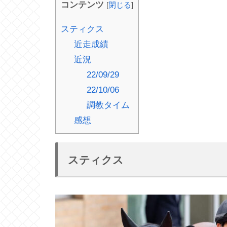
コンテンツ
[
閉じる
]
スティクス
近走成績
近況
22/09/29
22/10/06
調教タイム
感想
スティクス