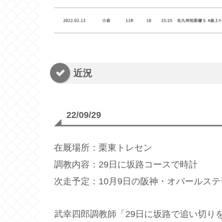
近況
22/09/
29
在厩場所：栗東トレセン
調教内容：29日に坂路コースで時計
次走予定：10月9日の阪神・オパールステー
武幸四郎調教師「29日に坂路で追い切り