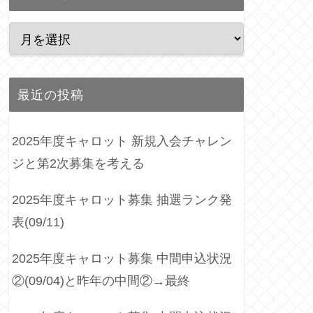
最近の投稿
2025年度キャロット 新規入会チャレン
ジと第2次募集を考える
2025年度キャロット募集 抽選ランク発
表(09/11)
2025年度キャロット募集 中間申込状況
②(09/04)と昨年の中間②→最終