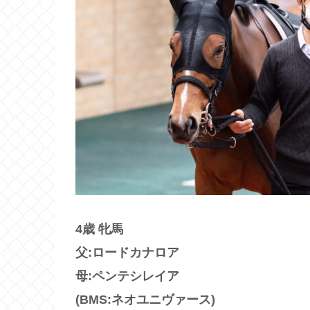
4歳 牝馬
父:ロードカナロア
母:ペンテシレイア
(BMS:ネオユニヴァース)