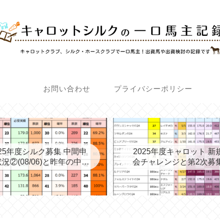
お問い合わせ
プライバシーポリシー
025年度シルク募集 中間申
2025年度キャロット 新
況②(08/06)と昨年の中間
会チャレンジと第2次募
③→最終
考える