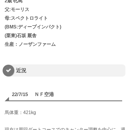
2歳 牝馬
父:モーリス
母:スペクトロライト
(BMS:ディープインパクト)
(栗東)石坂 厩舎
生産：ノーザンファーム
近況
22/7/15 ＮＦ空港
馬体重：421kg
現在は周回ダートコースでのキャンター調整を中心に、週