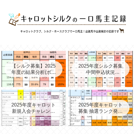
【シルク募集】2025
2025年度シルク募集
年度の結果分析(ボー
中間申込状況
ダー、確率、昨年度
②(08/06)と昨年の中
との比較など)
間③→最終
2025年度キャロット
2025年度キャロット
新規入会チャレンジ
募集 抽選ランク発表
と第2次募集を考える
(09/11)