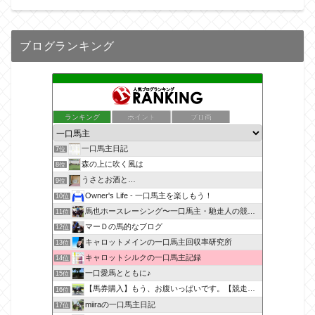
ブログランキング
ランキング
ポイント
ブロ画
一口馬主日記
7位
森の上に吹く風は
8位
うさとお酒と…
9位
Owner's Life - 一口馬主を楽しもう！
10位
馬也ホースレーシング〜一口馬主・馳走人の競馬備忘録〜
11位
マーＤの馬的なブログ
12位
キャロットメインの一口馬主回収率研究所
13位
キャロットシルクの一口馬主記録
14位
一口愛馬とともに♪
15位
【馬券購入】もう、お腹いっぱいです。【競走馬出資】
16位
miiraの一口馬主日記
17位