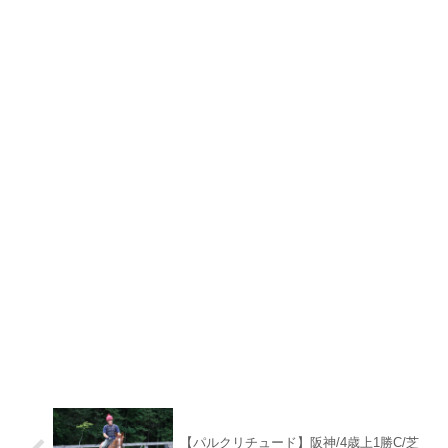
【パルクリチュード】阪神/4歳上1勝C/芝