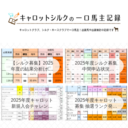
【シルク募集】2025
2025年度シルク募集
年度の結果分析(ボー
中間申込状況
ダー、確率、昨年度
②(08/06)と昨年の中
との比較など)
間③→最終
2025年度キャロット
2025年度キャロット
新規入会チャレンジ
募集 抽選ランク発表
と第2次募集を考える
(09/11)