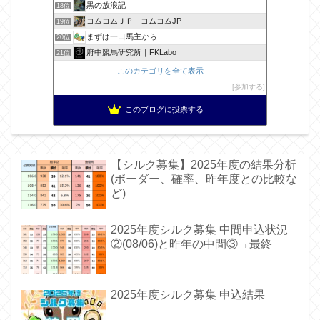
黒の放浪記
18位
コムコムＪＰ - コムコムJP
19位
まずは一口馬主から
20位
府中競馬研究所｜FKLabo
21位
このカテゴリを全て表示
参加する
このブログに投票する
【シルク募集】2025年度の結果分析
(ボーダー、確率、昨年度との比較な
ど)
2025年度シルク募集 中間申込状況
②(08/06)と昨年の中間③→最終
2025年度シルク募集 申込結果