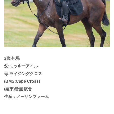
3歳 牝馬
父:ミッキーアイル
母:ライジングクロス
(BMS:Cape Cross)
(栗東)音無 厩舎
生産：ノーザンファーム