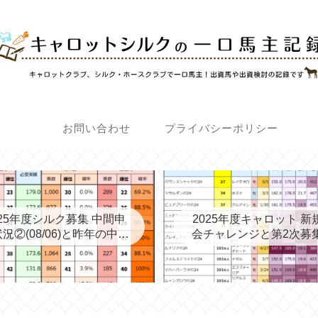
お問い合わせ
プライバシーポリシー
025年度シルク募集 中間申
2025年度キャロット 新
況②(08/06)と昨年の中間
会チャレンジと第2次募
③→最終
考える