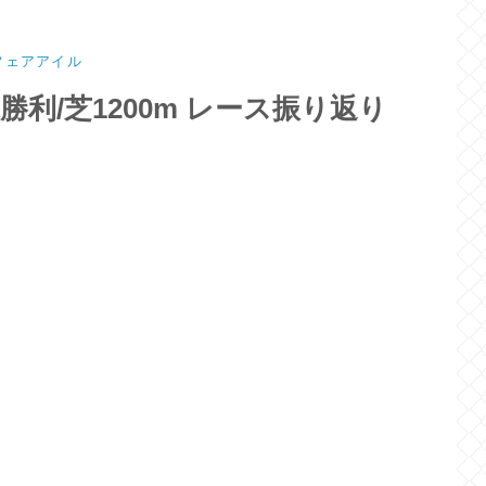
フェアアイル
利/芝1200m レース振り返り