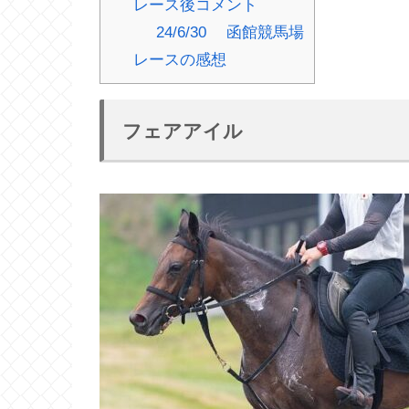
レース後コメント
24/6/30 函館競馬場
レースの感想
フェアアイル