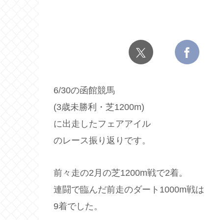
6/30の函館競馬
(3歳未勝利・芝1200m)
に出走したフェアアイル
のレース振り返りです。
前々走の2月の芝1200m戦で2着。
連闘で臨んだ前走のダート1000m戦は
9着でした。