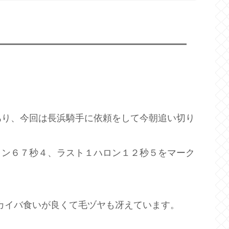
。
あり、今回は長浜騎手に依頼をして今朝追い切り
ロン６７秒４、ラスト１ハロン１２秒５をマーク
カイバ食いが良くて毛ヅヤも冴えています。