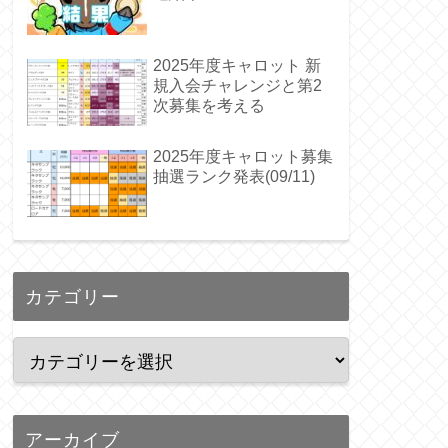
2025年度キャロット 新
規入会チャレンジと第2
次募集を考える
2025年度キャロット募集
抽選ランク発表(09/11)
カテゴリー
アーカイブ