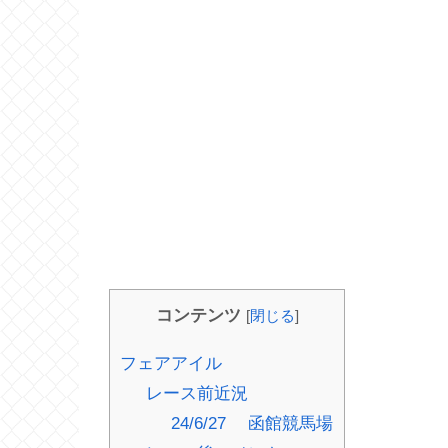
コンテンツ
[
閉じる
]
フェアアイル
レース前近況
24/6/27 函館競馬場