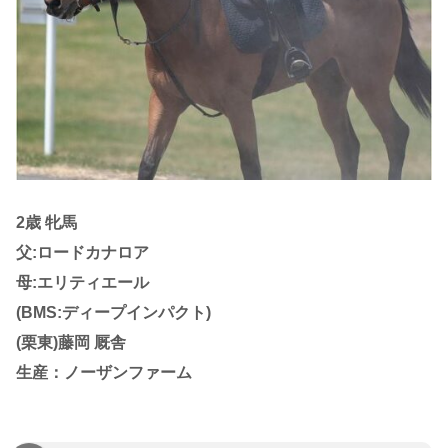
2歳 牝馬
父:ロードカナロア
母:エリティエール
(BMS:ディープインパクト)
(栗東)藤岡 厩舎
生産：ノーザンファーム