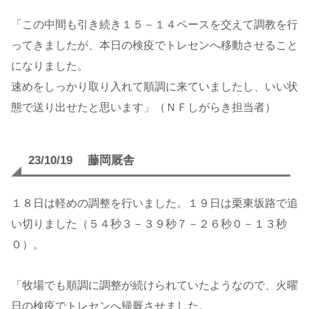
「この中間も引き続き１５－１４ペースを交えて調教を行
ってきましたが、本日の検疫でトレセンへ移動させること
になりました。
速めをしっかり取り入れて順調に来ていましたし、いい状
態で送り出せたと思います」（ＮＦしがらき担当者）
23/10/19 藤岡厩舎
１８日は軽めの調整を行いました。１９日は栗東坂路で追
い切りました（５４秒３－３９秒７－２６秒０－１３秒
０）。
「牧場でも順調に調整が続けられていたようなので、火曜
日の検疫でトレセンへ帰厩させました。