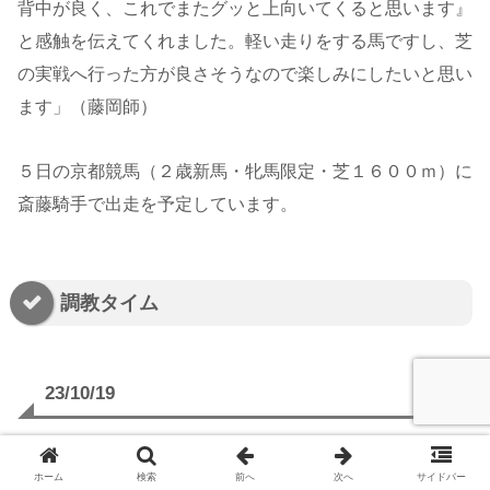
背中が良く、これでまたグッと上向いてくると思います』
と感触を伝えてくれました。軽い走りをする馬ですし、芝
の実戦へ行った方が良さそうなので楽しみにしたいと思い
ます」（藤岡師）
５日の京都競馬（２歳新馬・牝馬限定・芝１６００ｍ）に
斎藤騎手で出走を予定しています。
調教タイム
23/10/19
助手 栗東坂・良
ホーム
検索
前へ
次へ
サイドバー