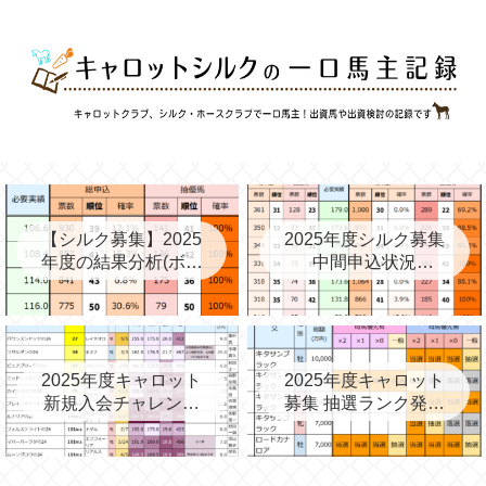
【シルク募集】2025
2025年度シルク募集
年度の結果分析(ボー
中間申込状況
ダー、確率、昨年度
②(08/06)と昨年の中
との比較など)
間③→最終
2025年度キャロット
2025年度キャロット
新規入会チャレンジ
募集 抽選ランク発表
と第2次募集を考える
(09/11)