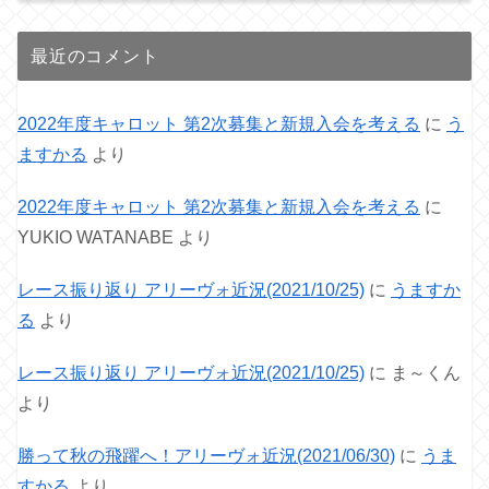
最近のコメント
2022年度キャロット 第2次募集と新規入会を考える
に
う
ますかる
より
2022年度キャロット 第2次募集と新規入会を考える
に
YUKIO WATANABE
より
レース振り返り アリーヴォ近況(2021/10/25)
に
うますか
る
より
レース振り返り アリーヴォ近況(2021/10/25)
に
ま～くん
より
勝って秋の飛躍へ！アリーヴォ近況(2021/06/30)
に
うま
すかる
より