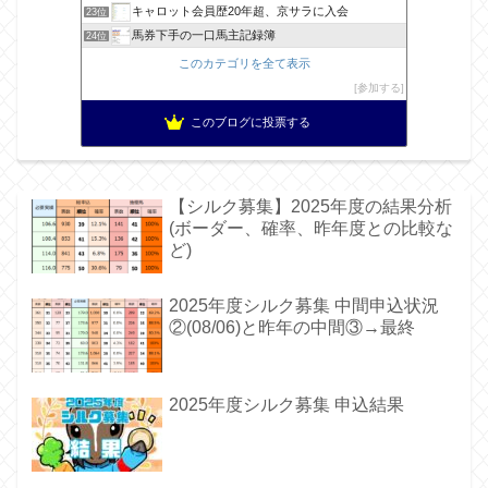
キャロット会員歴20年超、京サラに入会
23位
馬券下手の一口馬主記録簿
24位
このカテゴリを全て表示
参加する
このブログに投票する
【シルク募集】2025年度の結果分析
(ボーダー、確率、昨年度との比較な
ど)
2025年度シルク募集 中間申込状況
②(08/06)と昨年の中間③→最終
2025年度シルク募集 申込結果