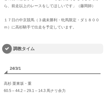
ら、前走以上のレースをしてほしいです」（藤岡師）
１７日の中京競馬（３歳未勝利・牝馬限定・ダ１８００
ｍ）に高杉騎手で出走を予定しています。
調教タイム
24/3/1
高杉 栗東坂・重
60.5 – 44.2 – 29.1 – 14.3 馬ナリ余力