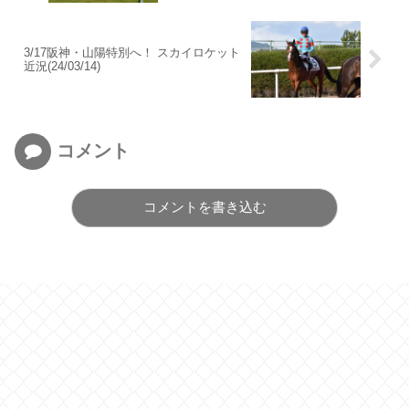
3/17阪神・山陽特別へ！ スカイロケット
近況(24/03/14)
コメント
コメントを書き込む