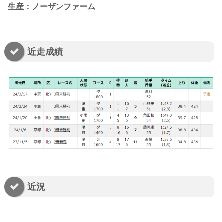
生産：ノーザンファーム
近走成績
近況