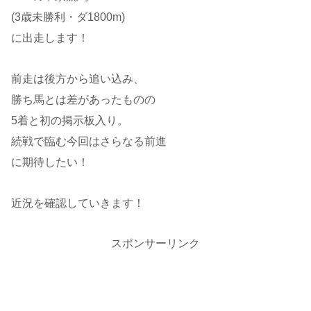
(3歳未勝利・ダ1800m)
に出走します！
前走は後方から追い込み、
勝ち馬とは差があったものの
5着と初の掲示板入り。
続戦で臨む今回はさらなる前進
に期待したい！
近況を確認していきます！
スポンサーリンク