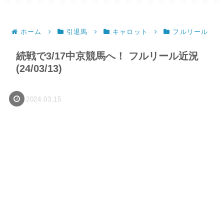
ホーム
引退馬
キャロット
フルリール
続戦で3/17中京競馬へ！ フルリール近況
(24/03/13)
2024.03.15