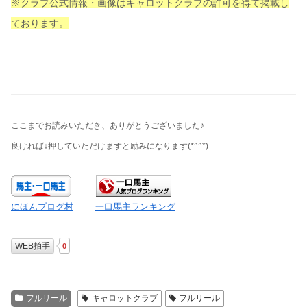
※クラブ公式情報・画像はキャロットクラブの許可を得て掲載し
ております。
ここまでお読みいただき、ありがとうございました♪
良ければ↓押していただけますと励みになります
(*^^*)
にほんブログ村
一口馬主ランキング
WEB拍手
0
フルリール
キャロットクラブ
フルリール