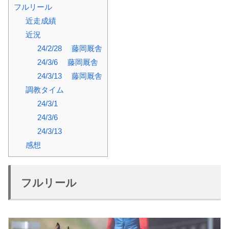
フルリール
近走成績
近況
24/2/28 藤岡厩舎
24/3/6 藤岡厩舎
24/3/13 藤岡厩舎
調教タイム
24/3/1
24/3/6
24/3/13
感想
フルリール