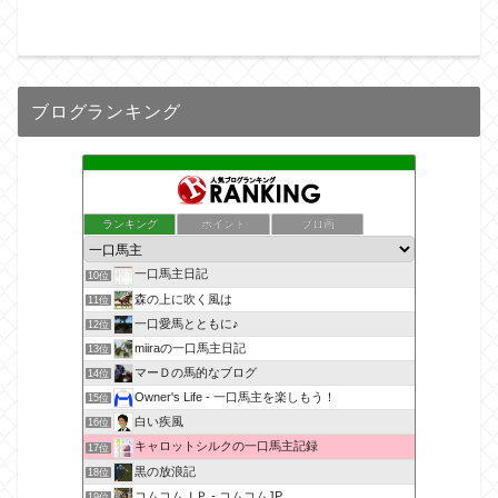
ブログランキング
ランキング
ポイント
ブロ画
一口馬主日記
10位
森の上に吹く風は
11位
一口愛馬とともに♪
12位
miiraの一口馬主日記
13位
マーＤの馬的なブログ
14位
Owner's Life - 一口馬主を楽しもう！
15位
白い疾風
16位
キャロットシルクの一口馬主記録
17位
黒の放浪記
18位
コムコムＪＰ - コムコムJP
19位