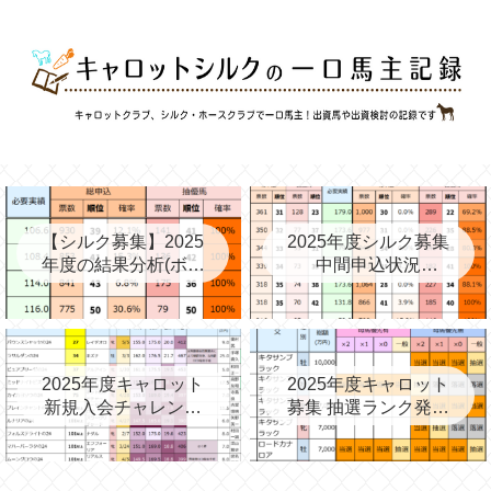
【シルク募集】2025
2025年度シルク募集
年度の結果分析(ボー
中間申込状況
ダー、確率、昨年度
②(08/06)と昨年の中
との比較など)
間③→最終
2025年度キャロット
2025年度キャロット
新規入会チャレンジ
募集 抽選ランク発表
と第2次募集を考える
(09/11)