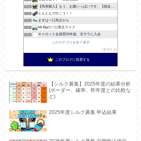
【馬券購入】もう、お腹いっぱいです。【競走馬出資】
20位
とんとんで行こう！！
21位
まずは一口馬主から
22位
Mt.Bigの一口馬主ライフ
23位
キャロット会員歴20年超、京サラに入会
24位
このカテゴリを全て表示
参加する
このブログに投票する
【シルク募集】2025年度の結果分析
(ボーダー、確率、昨年度との比較な
ど)
2025年度シルク募集 申込結果