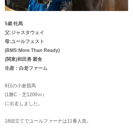
5歳 牝馬
父:ジャスタウェイ
母:ユールフェスト
(BMS:More Than Ready)
(関東)和田勇 厩舎
生産：白老ファーム
6日の小倉競馬
(1勝C・芝1200ｍ）
に出走しました。
18頭立てでユールファーナは11番人気。