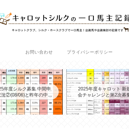
お問い合わせ
プライバシーポリシー
025年度シルク募集 中間申
2025年度キャロット 新
況②(08/06)と昨年の中間
会チャレンジと第2次募
③→最終
考える