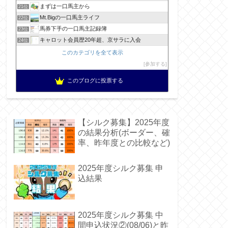
まずは一口馬主から
21位
Mt.Bigの一口馬主ライフ
22位
馬券下手の一口馬主記録簿
23位
キャロット会員歴20年超、京サラに入会
24位
このカテゴリを全て表示
参加する
このブログに投票する
【シルク募集】2025年度
の結果分析(ボーダー、確
率、昨年度との比較など)
2025年度シルク募集 申
込結果
2025年度シルク募集 中
間申込状況②(08/06)と昨