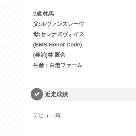
2歳 牝馬
父:ルヴァンスレーヴ
母:セレナズヴォイス
(BMS:Honor Code)
(美浦)林 厩舎
生産：白老ファーム
近走成績
デビュー前。