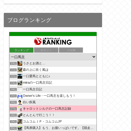
ブログランキング
ランキング
ポイント
ブロ画
うさとお酒と…
10位
森の上に吹く風は
11位
一口愛馬とともに♪
12位
miiraの一口馬主日記
13位
一口馬主日記
14位
Owner's Life - 一口馬主を楽しもう！
15位
白い疾風
16位
キャロットシルクの一口馬主記録
17位
とんとんで行こう！！
18位
コムコムＪＰ - コムコムJP
19位
【馬券購入】もう、お腹いっぱいです。【競走馬出資】
20位