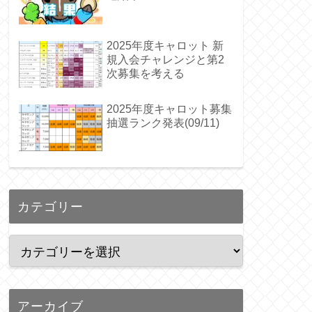
2025年度キャロット 新
規入会チャレンジと第2
次募集を考える
2025年度キャロット募集
抽選ランク発表(09/11)
カテゴリー
アーカイブ