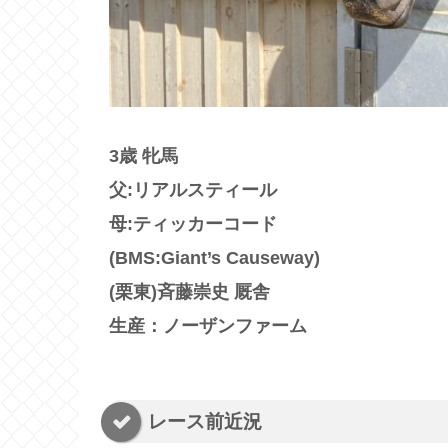
3歳 牝馬
父:リアルスティール
母:ティッカーコード
(BMS:Giant’s Causeway)
(栗東)斉藤崇史 厩舎
生産：ノーザンファーム
レース前近況