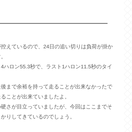
控えているので、24日の追い切りは負荷が掛か
す。
ロン55.3秒で、ラスト1ハロン11.5秒のタイ
最後まで余裕を持って走ることが出来なかったで
走ることが出来ていましたよ。
の硬さが目立っていましたが、今回はここまでそ
っかりしてきているのでしょう。