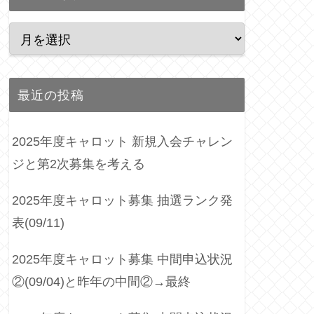
最近の投稿
2025年度キャロット 新規入会チャレン
ジと第2次募集を考える
2025年度キャロット募集 抽選ランク発
表(09/11)
2025年度キャロット募集 中間申込状況
②(09/04)と昨年の中間②→最終