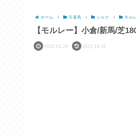
ホーム
引退馬
シルク
モル
【モルレー】小倉/新馬/芝180
2022.01.26
2022.10.31