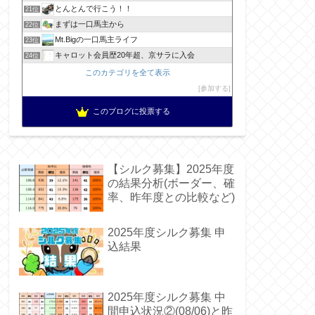
とんとんで行こう！！
21位
まずは一口馬主から
22位
Mt.Bigの一口馬主ライフ
23位
キャロット会員歴20年超、京サラに入会
24位
このカテゴリを全て表示
参加する
このブログに投票する
【シルク募集】2025年度
の結果分析(ボーダー、確
率、昨年度との比較など)
2025年度シルク募集 申
込結果
2025年度シルク募集 中
間申込状況②(08/06)と昨