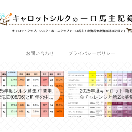
お問い合わせ
プライバシーポリシー
025年度シルク募集 中間申
2025年度キャロット 新
況②(08/06)と昨年の中間
会チャレンジと第2次募
③→最終
考える