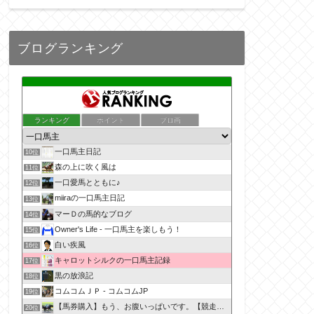
ブログランキング
ランキング
ポイント
ブロ画
一口馬主日記
10位
森の上に吹く風は
11位
一口愛馬とともに♪
12位
miiraの一口馬主日記
13位
マーＤの馬的なブログ
14位
Owner's Life - 一口馬主を楽しもう！
15位
白い疾風
16位
キャロットシルクの一口馬主記録
17位
黒の放浪記
18位
コムコムＪＰ - コムコムJP
19位
【馬券購入】もう、お腹いっぱいです。【競走馬出資】
20位