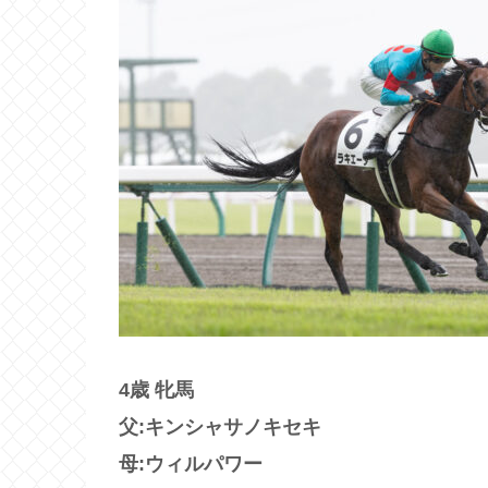
4歳 牝馬
父:キンシャサノキセキ
母:ウィルパワー