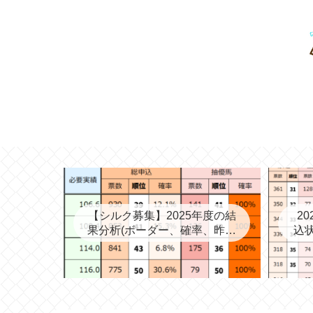
【シルク募集】2025年度の結
2
果分析(ボーダー、確率、昨年
込状
度との比較など)