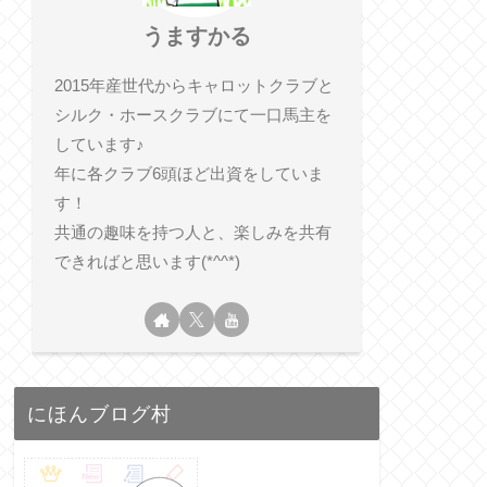
うますかる
2015年産世代からキャロットクラブと
シルク・ホースクラブにて一口馬主を
しています♪
年に各クラブ6頭ほど出資をしていま
す！
共通の趣味を持つ人と、楽しみを共有
できればと思います(*^^*)
にほんブログ村