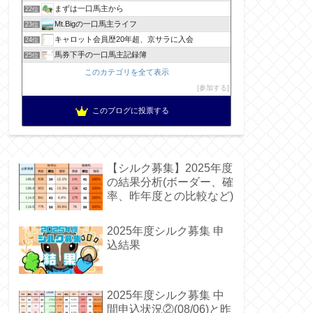
まずは一口馬主から
22位
Mt.Bigの一口馬主ライフ
23位
キャロット会員歴20年超、京サラに入会
24位
馬券下手の一口馬主記録簿
25位
このカテゴリを全て表示
参加する
このブログに投票する
【シルク募集】2025年度
の結果分析(ボーダー、確
率、昨年度との比較など)
2025年度シルク募集 申
込結果
2025年度シルク募集 中
間申込状況②(08/06)と昨