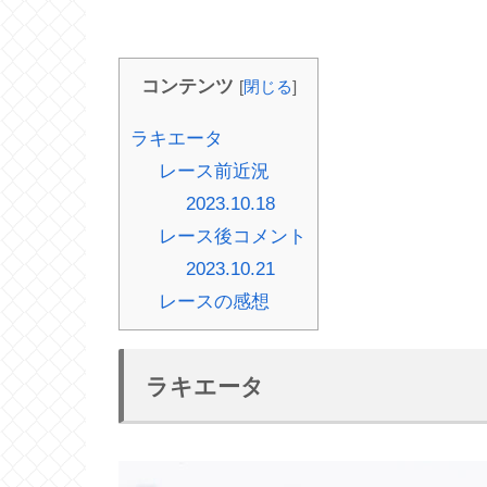
コンテンツ
[
閉じる
]
ラキエータ
レース前近況
2023.10.18
レース後コメント
2023.10.21
レースの感想
ラキエータ