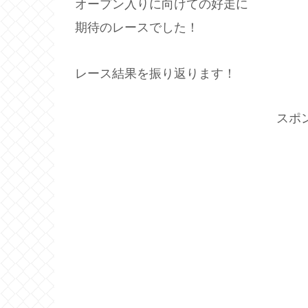
オープン入りに向けての好走に
期待のレースでした！
レース結果を振り返ります！
スポ