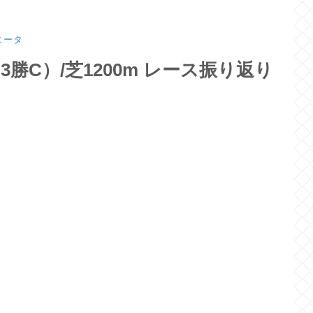
エータ
勝C）/芝1200m レース振り返り