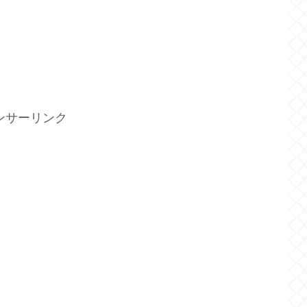
ンサーリンク