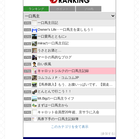
ランキング
ポイント
ブロ画
一口馬主日記
10位
Owner's Life - 一口馬主を楽しもう！
11位
一口愛馬とともに♪
12位
miiraの一口馬主日記
13位
うさとお酒と…
14位
マーＤの馬的なブログ
15位
白い疾風
16位
キャロットシルクの一口馬主記録
17位
コムコムＪＰ - コムコムJP
18位
【馬券購入】もう、お腹いっぱいです。【競走馬出資】
19位
とんとんで行こう！！
20位
Mt.Bigの一口馬主ライフ
21位
まずは一口馬主から
22位
キャロット会員歴20年超、京サラに入会
23位
馬券下手の一口馬主記録簿
24位
このカテゴリを全て表示
参加する