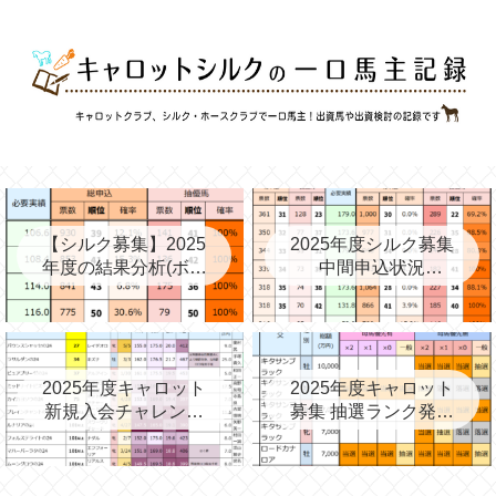
【シルク募集】2025
2025年度シルク募集
年度の結果分析(ボー
中間申込状況
ダー、確率、昨年度
②(08/06)と昨年の中
との比較など)
間③→最終
2025年度キャロット
2025年度キャロット
新規入会チャレンジ
募集 抽選ランク発表
と第2次募集を考える
(09/11)