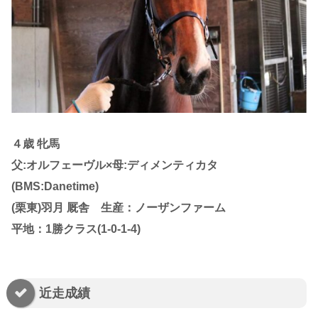
４歳 牝馬
父:オルフェーヴル×母:ディメンティカタ
(BMS:Danetime)
(栗東)羽月 厩舎 生産：ノーザンファーム
平地：1勝クラス(1-0-1-4)
近走成績