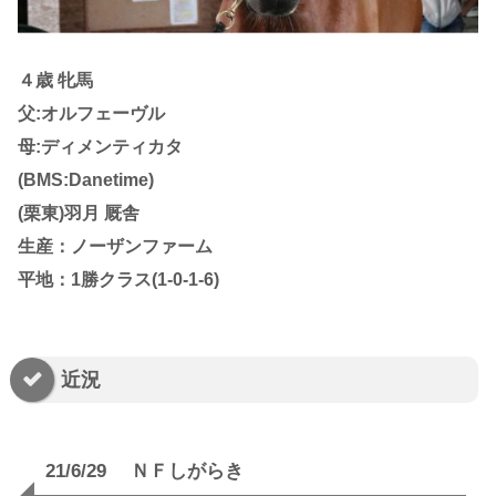
４歳 牝馬
父:オルフェーヴル
母:ディメンティカタ
(BMS:Danetime)
(栗東)羽月 厩舎
生産：ノーザンファーム
平地：1勝クラス(1-0-1-6)
近況
21/6/29 ＮＦしがらき