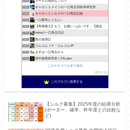
マーＤの馬的なブログ
12位
キャロットメインの一口馬主回収率研究所
13位
キャロットシルクの一口馬主記録
14位
一口愛馬とともに♪
15位
【馬券購入】もう、お腹いっぱいです。【競走馬出資】
16位
miiraの一口馬主日記
17位
黒の放浪記
18位
コムコムＪＰ - コムコムJP
19位
まずは一口馬主から
20位
府中競馬研究所｜FKLabo
21位
このカテゴリを全て表示
参加する
このブログに投票する
【シルク募集】2025年度の結果分析
(ボーダー、確率、昨年度との比較な
ど)