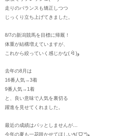
走りのバランスも矯正しつつ
じっくり立ち上げてきました。
8/7の新潟競馬を目標に帰厩！
体重が結構増えていますが、
これから絞っていく感じかな( ᐛ )و
去年の8月は
16番人気→3着
9番人気→1着
と、良い意味で人気を裏切る
躍進を見せてくれました。
最近の成績はパッとしませんが…
今年の夏も一花咲かせてほしい٩(ˊᗜˋ*)و