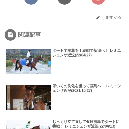
うますかる
関連記事
ダートで開花を！続戦で新潟へ！ レミニ
シェンザ近況(22/04/27)
叩いての良化を狙って福島へ！ レミニシ
ェンザ近況(2021/10/27)
じっくり立て直して4/16福島でダートに
挑戦！ レミニシェンザ近況(22/04/13)