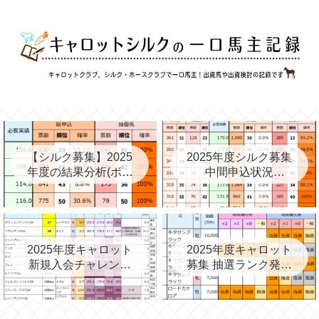
【シルク募集】2025
2025年度シルク募集
年度の結果分析(ボー
中間申込状況
ダー、確率、昨年度
②(08/06)と昨年の中
との比較など)
間③→最終
2025年度キャロット
2025年度キャロット
新規入会チャレンジ
募集 抽選ランク発表
と第2次募集を考える
(09/11)