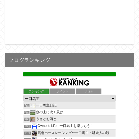
ブログランキング
ランキング
ポイント
ブロ画
一口馬主日記
7位
森の上に吹く風は
8位
うさとお酒と…
9位
Owner's Life - 一口馬主を楽しもう！
10位
馬也ホースレーシング〜一口馬主・馳走人の競馬備忘録〜
11位