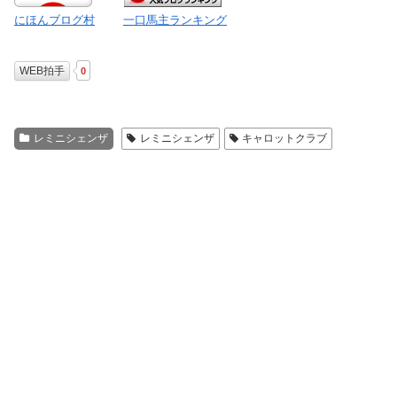
にほんブログ村
一口馬主ランキング
WEB拍手
0
レミニシェンザ
レミニシェンザ
キャロットクラブ