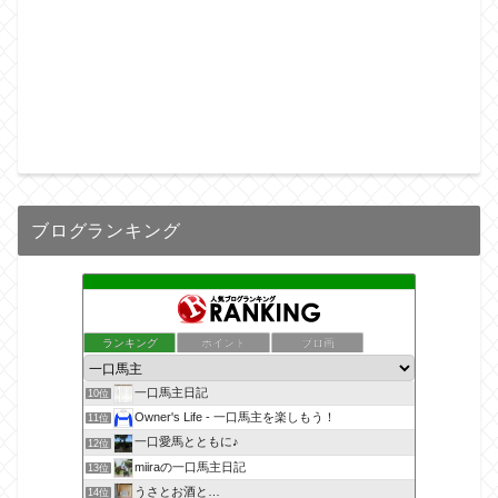
ブログランキング
ランキング
ポイント
ブロ画
一口馬主日記
10位
Owner's Life - 一口馬主を楽しもう！
11位
一口愛馬とともに♪
12位
miiraの一口馬主日記
13位
うさとお酒と…
14位