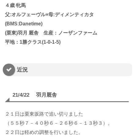
４歳 牝馬
父:オルフェーヴル×母:ディメンティカタ
(BMS:Danetime)
(栗東)羽月 厩舎 生産：ノーザンファーム
平地：1勝クラス(1-0-1-5)
近況
21/4/22 羽月厩舎
２１日は栗東坂路で追い切りました
（５５秒７－４０秒６－２６秒６－１３秒３）。
２２日は軽めの調整を行いました。