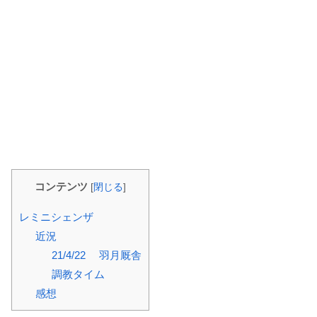
コンテンツ
[
閉じる
]
レミニシェンザ
近況
21/4/22 羽月厩舎
調教タイム
感想