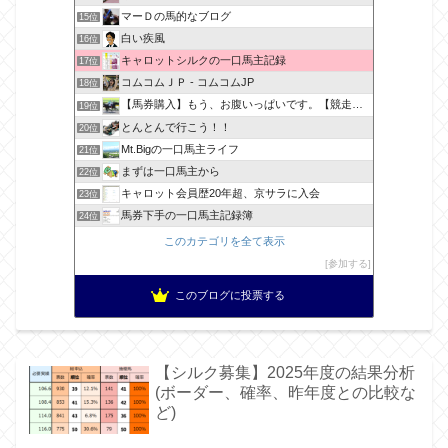
マーＤの馬的なブログ
15位
白い疾風
16位
キャロットシルクの一口馬主記録
17位
コムコムＪＰ - コムコムJP
18位
【馬券購入】もう、お腹いっぱいです。【競走馬出資】
19位
とんとんで行こう！！
20位
Mt.Bigの一口馬主ライフ
21位
まずは一口馬主から
22位
キャロット会員歴20年超、京サラに入会
23位
馬券下手の一口馬主記録簿
24位
このカテゴリを全て表示
参加する
このブログに投票する
【シルク募集】2025年度の結果分析
(ボーダー、確率、昨年度との比較な
ど)