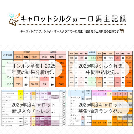
【シルク募集】2025
2025年度シルク募集
年度の結果分析(ボー
中間申込状況
ダー、確率、昨年度
②(08/06)と昨年の中
との比較など)
間③→最終
2025年度キャロット
2025年度キャロット
新規入会チャレンジ
募集 抽選ランク発表
と第2次募集を考える
(09/11)