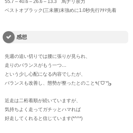
55.7 – 40.6 – 26.6 – 13.3 馬ナリ余力
ベストオブラック(三未勝)末強めに1.0秒先行ｱﾀﾏ先着
感想
先週の追い切りでは腰に張りが見られ、
走りのバランスがもう一つ…
という少し心配になる内容でしたが、
バランスも改善し、態勢が整ったとのこと٩(ˊᗜˋ*)و
近走は二桁着順が続いていますが、
気持ちよく走ってガチッとハマれば
好走してくれると信じています(*^^*)