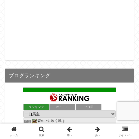
ブログランキング
ランキング
ポイント
ブロ画
森の上に吹く風は
11位
一口愛馬とともに♪
12位
miiraの一口馬主日記
13位
ホーム
検索
前へ
次へ
サイドバー