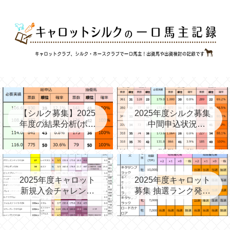
【シルク募集】2025
2025年度シルク募集
年度の結果分析(ボー
中間申込状況
ダー、確率、昨年度
②(08/06)と昨年の中
との比較など)
間③→最終
2025年度キャロット
2025年度キャロット
新規入会チャレンジ
募集 抽選ランク発表
と第2次募集を考える
(09/11)