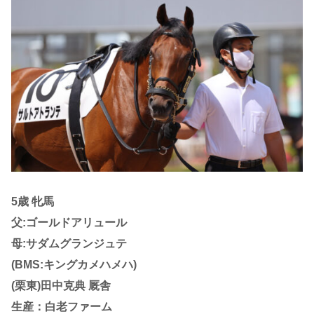
5歳 牝馬
父:ゴールドアリュール
母:サダムグランジュテ
(BMS:キングカメハメハ)
(栗東)田中克典 厩舎
生産：白老ファーム