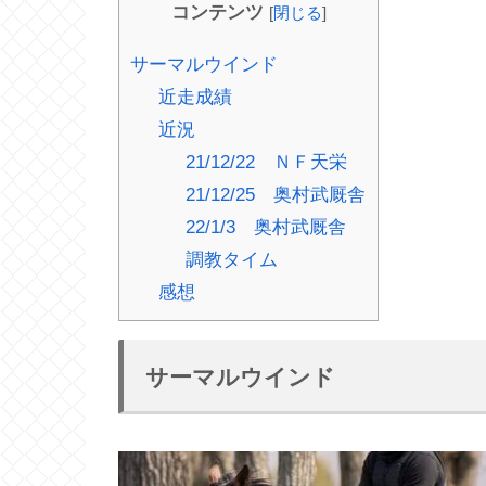
コンテンツ
[
閉じる
]
サーマルウインド
近走成績
近況
21/12/22 ＮＦ天栄
21/12/25 奥村武厩舎
22/1/3 奥村武厩舎
調教タイム
感想
サーマルウインド