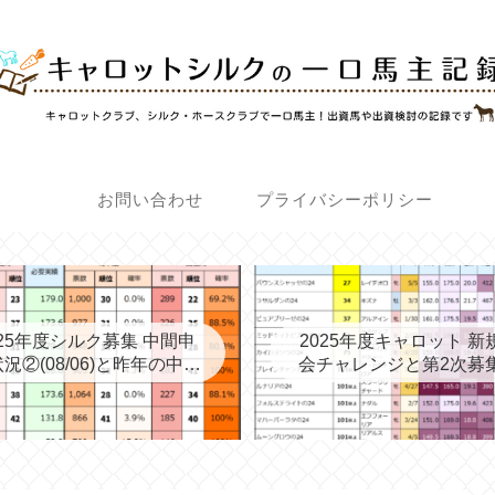
お問い合わせ
プライバシーポリシー
025年度シルク募集 中間申
2025年度キャロット 新
況②(08/06)と昨年の中間
会チャレンジと第2次募
③→最終
考える