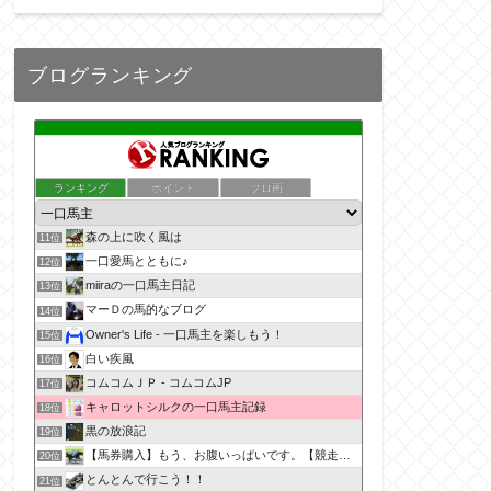
ブログランキング
ランキング
ポイント
ブロ画
森の上に吹く風は
11位
一口愛馬とともに♪
12位
miiraの一口馬主日記
13位
マーＤの馬的なブログ
14位
Owner's Life - 一口馬主を楽しもう！
15位
白い疾風
16位
コムコムＪＰ - コムコムJP
17位
キャロットシルクの一口馬主記録
18位
黒の放浪記
19位
【馬券購入】もう、お腹いっぱいです。【競走馬出資】
20位
とんとんで行こう！！
21位