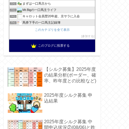
まずは一口馬主から
22位
Mt.Bigの一口馬主ライフ
23位
キャロット会員歴20年超、京サラに入会
24位
馬券下手の一口馬主記録簿
25位
このカテゴリを全て表示
参加する
このブログに投票する
【シルク募集】2025年度
の結果分析(ボーダー、確
率、昨年度との比較など)
2025年度シルク募集 申
込結果
2025年度シルク募集 中
間申込状況②(08/06)と昨