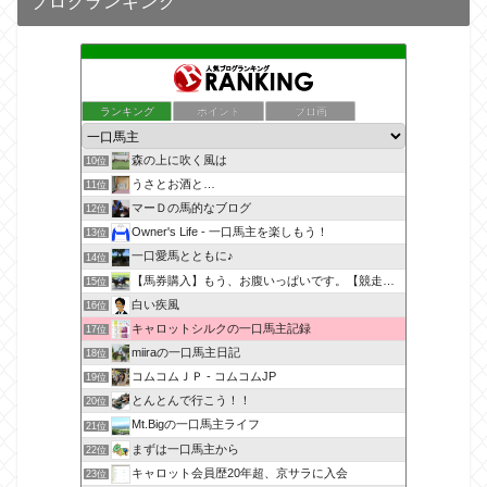
ブログランキング
ランキング
ポイント
ブロ画
森の上に吹く風は
10位
うさとお酒と…
11位
マーＤの馬的なブログ
12位
Owner's Life - 一口馬主を楽しもう！
13位
一口愛馬とともに♪
14位
【馬券購入】もう、お腹いっぱいです。【競走馬出資】
15位
白い疾風
16位
キャロットシルクの一口馬主記録
17位
miiraの一口馬主日記
18位
コムコムＪＰ - コムコムJP
19位
とんとんで行こう！！
20位
Mt.Bigの一口馬主ライフ
21位
まずは一口馬主から
22位
キャロット会員歴20年超、京サラに入会
23位