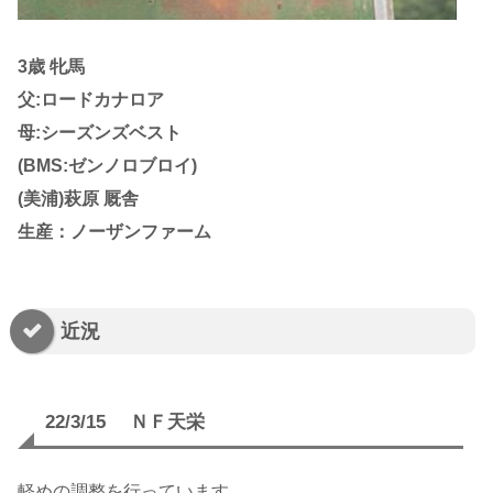
3歳 牝馬
父:ロードカナロア
母:シーズンズベスト
(BMS:ゼンノロブロイ)
(美浦)萩原 厩舎
生産：ノーザンファーム
近況
22/3/15 ＮＦ天栄
軽めの調整を行っています。