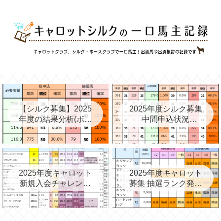
【シルク募集】2025
2025年度シルク募集
年度の結果分析(ボー
中間申込状況
ダー、確率、昨年度
②(08/06)と昨年の中
との比較など)
間③→最終
2025年度キャロット
2025年度キャロット
新規入会チャレンジ
募集 抽選ランク発表
と第2次募集を考える
(09/11)