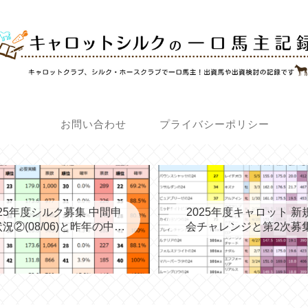
お問い合わせ
プライバシーポリシー
025年度シルク募集 中間申
2025年度キャロット 新
況②(08/06)と昨年の中間
会チャレンジと第2次募
③→最終
考える