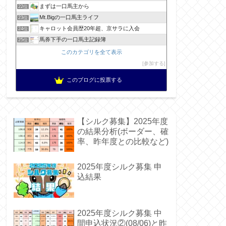
まずは一口馬主から
22位
Mt.Bigの一口馬主ライフ
23位
キャロット会員歴20年超、京サラに入会
24位
馬券下手の一口馬主記録簿
25位
このカテゴリを全て表示
参加する
このブログに投票する
【シルク募集】2025年度
の結果分析(ボーダー、確
率、昨年度との比較など)
2025年度シルク募集 申
込結果
2025年度シルク募集 中
間申込状況②(08/06)と昨