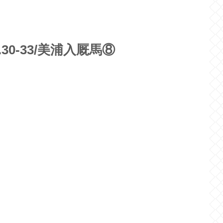
ク
30-33/美浦入厩馬⑧