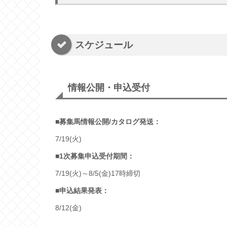
スケジュール
情報公開・申込受付
■募集馬情報公開/カタログ発送：
7/19(火)
■
1次募集申込受付期間：
7/19(火)～8/5(金)17時締切
■
申込結果発表
：
8/12(金)