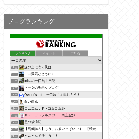
ブログランキング
ランキング
ポイント
ブロ画
森の上に吹く風は
11位
一口愛馬とともに♪
12位
miiraの一口馬主日記
13位
マーＤの馬的なブログ
14位
Owner's Life - 一口馬主を楽しもう！
15位
白い疾風
16位
コムコムＪＰ - コムコムJP
17位
キャロットシルクの一口馬主記録
18位
黒の放浪記
19位
【馬券購入】もう、お腹いっぱいです。【競走馬出資】
20位
とんとんで行こう！！
21位