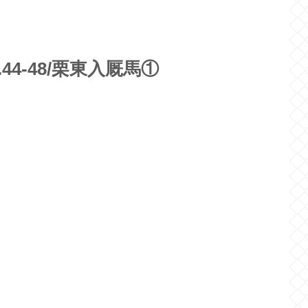
ク
44-48/栗東入厩馬①