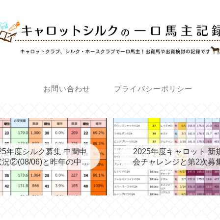
お問い合わせ
プライバシーポリシー
025年度シルク募集 中間申
2025年度キャロット 新
況②(08/06)と昨年の中間
会チャレンジと第2次募
③→最終
考える