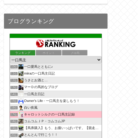
ブログランキング
ランキング
ポイント
ブロ画
一口愛馬とともに♪
10位
miiraの一口馬主日記
11位
うさとお酒と…
12位
マーＤの馬的なブログ
13位
一口馬主日記
14位
Owner's Life - 一口馬主を楽しもう！
15位
白い疾風
16位
キャロットシルクの一口馬主記録
17位
コムコムＪＰ - コムコムJP
18位
【馬券購入】もう、お腹いっぱいです。【競走馬出資】
19位
とんとんで行こう！！
20位