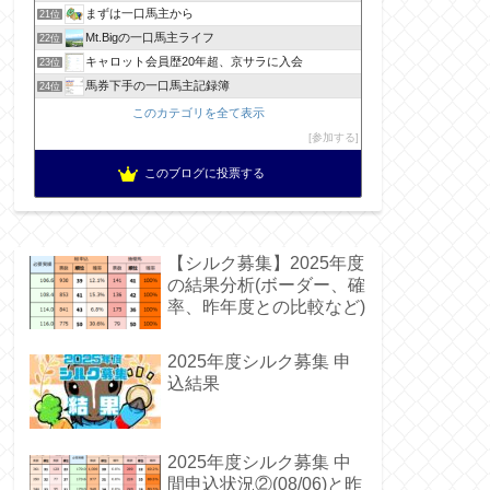
まずは一口馬主から
21位
Mt.Bigの一口馬主ライフ
22位
キャロット会員歴20年超、京サラに入会
23位
馬券下手の一口馬主記録簿
24位
このカテゴリを全て表示
参加する
このブログに投票する
【シルク募集】2025年度
の結果分析(ボーダー、確
率、昨年度との比較など)
2025年度シルク募集 申
込結果
2025年度シルク募集 中
間申込状況②(08/06)と昨