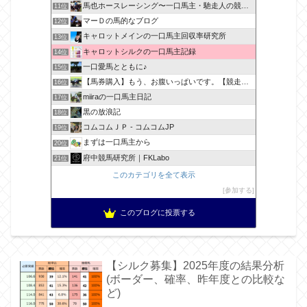
馬也ホースレーシング〜一口馬主・馳走人の競馬備忘録〜
11位
マーＤの馬的なブログ
12位
キャロットメインの一口馬主回収率研究所
13位
キャロットシルクの一口馬主記録
14位
一口愛馬とともに♪
15位
【馬券購入】もう、お腹いっぱいです。【競走馬出資】
16位
miiraの一口馬主日記
17位
黒の放浪記
18位
コムコムＪＰ - コムコムJP
19位
まずは一口馬主から
20位
府中競馬研究所｜FKLabo
21位
このカテゴリを全て表示
参加する
このブログに投票する
【シルク募集】2025年度の結果分析
(ボーダー、確率、昨年度との比較な
ど)