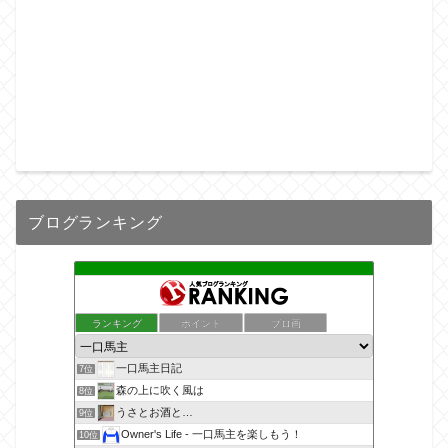
ブログランキング
ランキング
ポイント
ブロ画
一口馬主日記
7位
森の上に吹く風は
8位
うさとお酒と…
9位
Owner's Life - 一口馬主を楽しもう！
10位