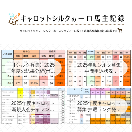
【シルク募集】2025
2025年度シルク募集
年度の結果分析(ボー
中間申込状況
ダー、確率、昨年度
②(08/06)と昨年の中
との比較など)
間③→最終
2025年度キャロット
2025年度キャロット
新規入会チャレンジ
募集 抽選ランク発表
と第2次募集を考える
(09/11)