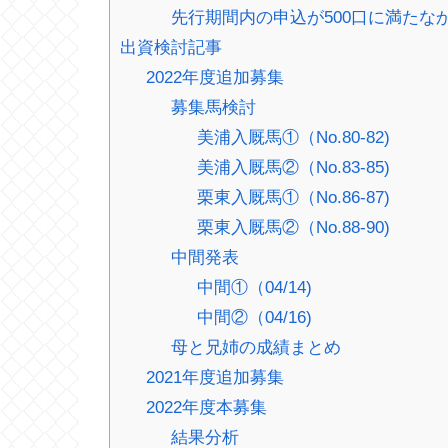
先行期間内の申込が500口に満たな
出資検討記事
2022年度追加募集
募集馬検討
美浦入厩馬①（No.80-82)
美浦入厩馬②（No.83-85)
栗東入厩馬①（No.86-87)
栗東入厩馬②（No.88-90)
中間発表
中間①（04/14)
中間②（04/16)
母と兄姉の成績まとめ
2021年度追加募集
2022年度本募集
結果分析