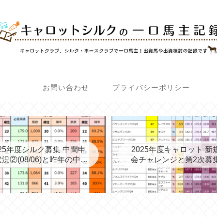
お問い合わせ
プライバシーポリシー
025年度シルク募集 中間申
2025年度キャロット 新
況②(08/06)と昨年の中間
会チャレンジと第2次募
③→最終
考える