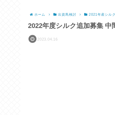
ホーム
出資馬検討
2021年産シル
2022年度シルク追加募集 
2023.04.16