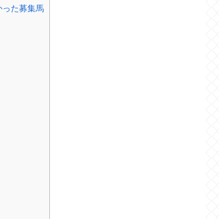
かった募集馬