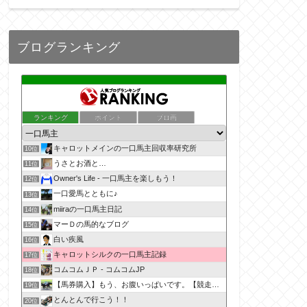
ブログランキング
ランキング
ポイント
ブロ画
キャロットメインの一口馬主回収率研究所
10位
うさとお酒と…
11位
Owner's Life - 一口馬主を楽しもう！
12位
一口愛馬とともに♪
13位
miiraの一口馬主日記
14位
マーＤの馬的なブログ
15位
白い疾風
16位
キャロットシルクの一口馬主記録
17位
コムコムＪＰ - コムコムJP
18位
【馬券購入】もう、お腹いっぱいです。【競走馬出資】
19位
とんとんで行こう！！
20位