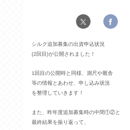
シルク追加募集の出資申込状況
(2回目)が公開されました！
1回目の公開時と同様、測尺や厩舎
等の情報とあわせ、申し込み状況
を整理していきます！
また、昨年度追加募集時の中間①②と
最終結果を振り返って、