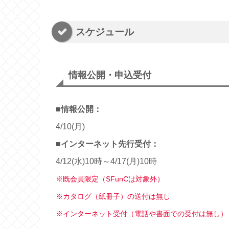
スケジュール
情報公開・申込受付
■
情報公開：
4/10(月)
■
インターネット先行受付：
4/12(水)10時～4/17(月)10時
※既会員限定（SFunCは対象外）
※カタログ（紙冊子）の送付は無し
※インターネット受付（電話や書面での受付は無し）