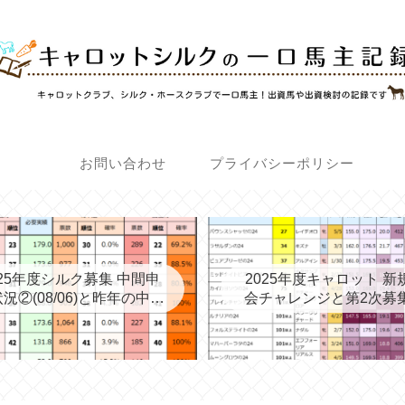
お問い合わせ
プライバシーポリシー
025年度シルク募集 中間申
2025年度キャロット 新
況②(08/06)と昨年の中間
会チャレンジと第2次募
③→最終
考える