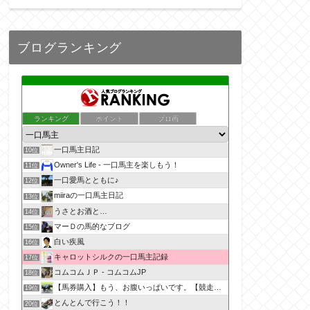
ブログランキング
ランキング
ポイント
ブロ画
一口馬主日記
10位
Owner's Life - 一口馬主を楽しもう！
11位
一口愛馬とともに♪
12位
miiraの一口馬主日記
13位
うさとお酒と…
14位
マーＤの馬的なブログ
15位
白い疾風
16位
キャロットシルクの一口馬主記録
17位
コムコムＪＰ - コムコムJP
18位
【馬券購入】もう、お腹いっぱいです。【競走馬出資】
19位
とんとんで行こう！！
20位