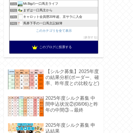
Mt.Bigの一口馬主ライフ
21位
まずは一口馬主から
22位
キャロット会員歴20年超、京サラに入会
23位
馬券下手の一口馬主記録簿
24位
このカテゴリを全て表示
参加する
このブログに投票する
【シルク募集】2025年度
の結果分析(ボーダー、確
率、昨年度との比較など)
2025年度シルク募集 中
間申込状況②(08/06)と昨
年の中間③→最終
2025年度シルク募集 申
込結果